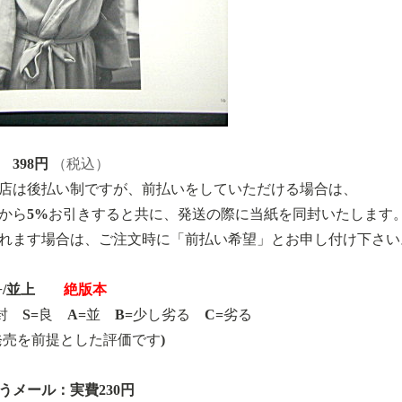
 398円
（税込）
店は後払い制ですが、前払いをしていただける場合は、
から5%お引きすると共に、発送の際に当紙を同封いたします
れます場合は、ご注文時に「前払い希望」とお申し付け下さい
/並上
絶版本
開封 S=良 A=並 B=少し劣る C=劣る
年発売を前提とした評価です)
うメール：実費230円