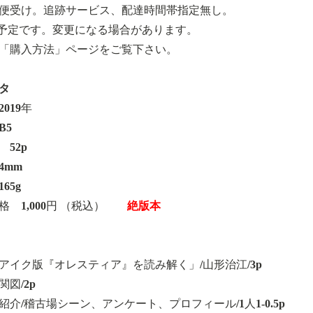
便受け。追跡サービス、配達時間帯指定無し。
予定です。変更になる場合があります。
「購入方法」ページをご覧下さい。
タ
019年
B5
52p
4mm
65g
格 1,000円 （税込）
絶版本
アイク版『オレスティア』を読み解く」/山形治江/3p
図/2p
紹介/稽古場シーン、アンケート、プロフィール/1人1-0.5p