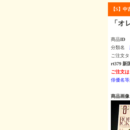
【S】中
「オ
商品ID
分類名
ご注文タ
rt379
ご注文は
俳優名等
商品画像