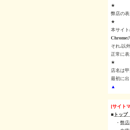
★
弊店の表
★
本サイト
Chro
それ.以
正常に表
★
店名は甲
最初に出
▲
[サイト
■
トップ
・
弊店