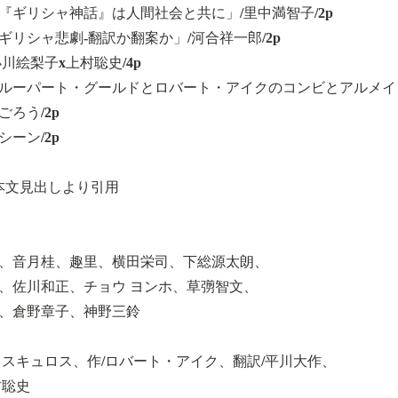
『ギリシャ神話』は人間社会と共に」/里中満智子/2p
ギリシャ悲劇-翻訳か翻案か」/河合祥一郎/2p
小川絵梨子x上村聡史/4p
ルーパート・グールドとロバート・アイクのコンビとアルメイ
ごろう/2p
シーン/2p
本文見出しより引用
、音月桂、趣里、横田栄司、下総源太朗、
、佐川和正、チョウ ヨンホ、草彅智文、
、倉野章子、神野三鈴
イスキュロス、作/ロバート・アイク、翻訳/平川大作、
村聡史