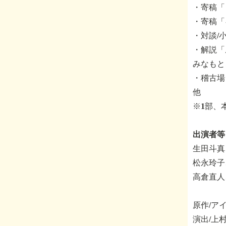
・寄稿「
・寄稿「
・対談/
・解説「
みなもと
・稽古場
他
※1部、
出演者等
生田斗真
松永玲子
高倉直人
原作/ア
演出/上