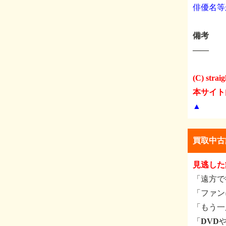
俳優名等
備考
――
(C) straigh
本サイト
▲
買取中古
見逃した
「遠方で
「ファン
「もう一
「DVD