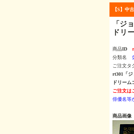
【S】中
「ジ
ドリー
商品ID
分類名
ご注文タ
rt301
ドリームコ
ご注文は
俳優名等
商品画像