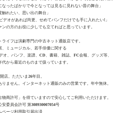
になったばかりで今となっては見るに見れない昔の舞台」
度触れたい、思い出の舞台」
やビデオがあれば尚更、せめてパンフだけでも手に入れたい!」
ァンの方のお役に少しでも立てればと思っています。
トライフは演劇専門の中古ネット通販店です。
居、ミュージカル、若手俳優に関する
ビデオ、パンフ、楽譜、CD、書籍、雑誌、FC会報、グッズ等、
90年代から最近のものまで扱っています。
8月開店。ただいま26年目。
ありません。インターネット通販のみの営業です。年中無休。
古物商許可」を得ていますので安心してご利用いただけます。
委員会許可 第308930007054号
ムページ利用取引届出済