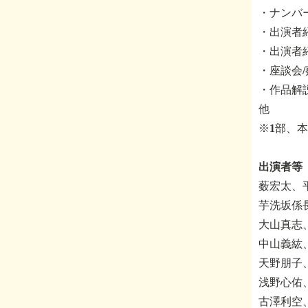
・ナンバー
・出演者紹
・出演者
・座談会/
・作品解説
他
※1部、
出演者等
薮宏太、
芋洗坂係
大山真志
中山義紘
天野朋子
浅野心佑
古澤利空