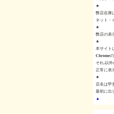
★
弊店在庫
ネット・
★
弊店の表
★
本サイト
Chrom
それ.以
正常に表
★
店名は甲
最初に出
▲