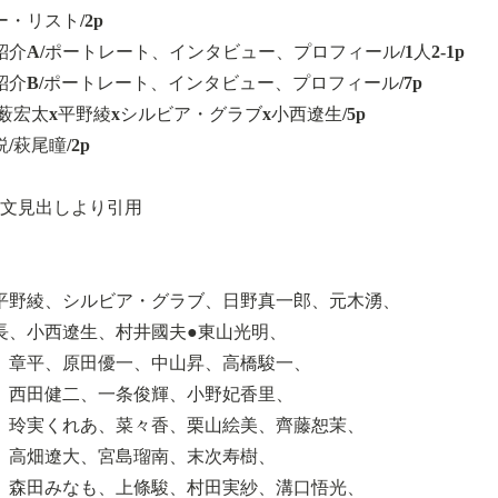
・リスト/2p
介A/ポートレート、インタビュー、プロフィール/1人2-1p
紹介B/ポートレート、インタビュー、プロフィール/7p
薮宏太x平野綾xシルビア・グラブx小西遼生/5p
/萩尾瞳/2p
本文見出しより引用
平野綾、シルビア・グラブ、日野真一郎、元木湧、
長、小西遼生、村井國夫●東山光明、
、章平、原田優一、中山昇、高橋駿一、
、西田健二、一条俊輝、小野妃香里、
、玲実くれあ、菜々香、栗山絵美、齊藤恕茉、
、高畑遼大、宮島瑠南、末次寿樹、
、森田みなも、上條駿、村田実紗、溝口悟光、