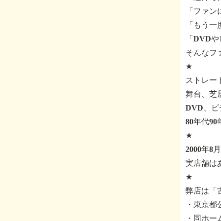
「ファン
「もう一
「DVD
そんなフ
★
ストレー
舞台、芝
DVD、
80年代
★
2000年
実店舗は
★
弊店は「
・東京都公安
・同ホー