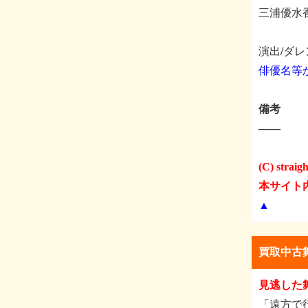
三浦優水
演出/ダ
俳優名等
備考
――
(C) straight
本サイト
▲
買取中古
見逃した
「遠方で