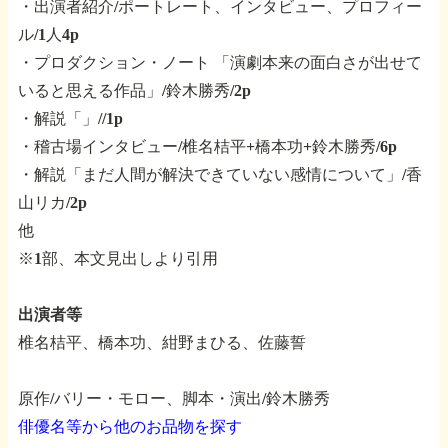
・出演者紹介/ポートレート、インタビュー、プロフィー
ル/1人4p
・プロダクション・ノート
「演劇本来の面白さが出せて
いると思える作品」/鈴木勝秀/2p
・解説「」//1p
・稽古場インタビュー/椎名桔平+橋本功+鈴木勝秀/6p
・解説「まだ人間が解決できていない感情について」/香
山リカ/2p
他
※1部、本文見出しより引用
出演者等
椎名桔平、橋本功、紺野まひる、佐藤誓
原作/バリー・モロー、脚本・演出/鈴木勝秀
俳優名等から他のお品物を探す