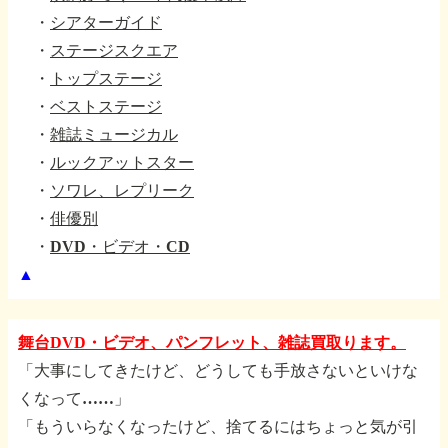
・
シアターガイド
・
ステージスクエア
・
トップステージ
・
ベストステージ
・
雑誌ミュージカル
・
ルックアットスター
・
ソワレ、レプリーク
・
俳優別
・
DVD・ビデオ・CD
▲
舞台DVD・ビデオ、パンフレット、雑誌買取ります。
「大事にしてきたけど、どうしても手放さないといけな
くなって……」
「もういらなくなったけど、捨てるにはちょっと気が引