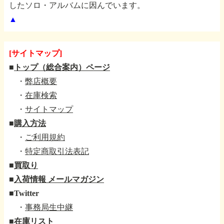
したソロ・アルバムに因んでいます。
▲
[サイトマップ]
■
トップ（総合案内）ページ
・
弊店概要
・
在庫検索
・
サイトマップ
■
購入方法
・
ご利用規約
・
特定商取引法表記
■
買取り
■
入荷情報 メールマガジン
■
Twitter
・
事務局生中継
■
在庫リスト