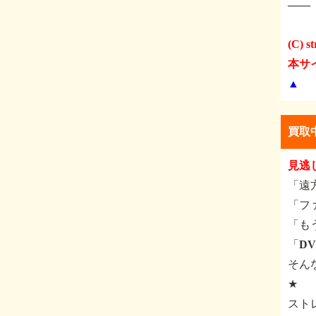
――
(C) st
本サ
▲
買取
見逃
「遠
「フ
「も
「D
そん
★
スト