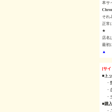
本サ
Ch
それ
正常
★
店名
最初
▲
[サイ
■
ト
・
・
・
■
購
・