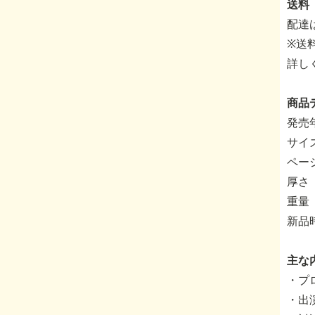
送料
配達
※送
詳し
商品
発売年
サイ
ページ
厚さ
重量 
新品
主な
・プ
・出