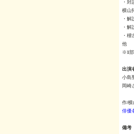
・対
横山拓
・解
・解
・稽古
他
※1
出演
小島
岡崎
作/
俳優
備考