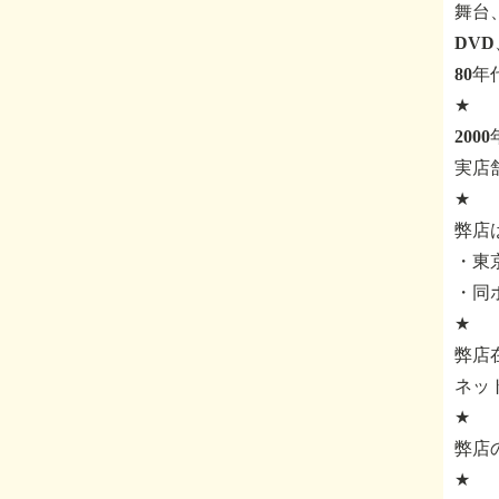
舞台
DV
80
★
200
実店
★
弊店
・東京
・同
★
弊店
ネッ
★
弊店
★