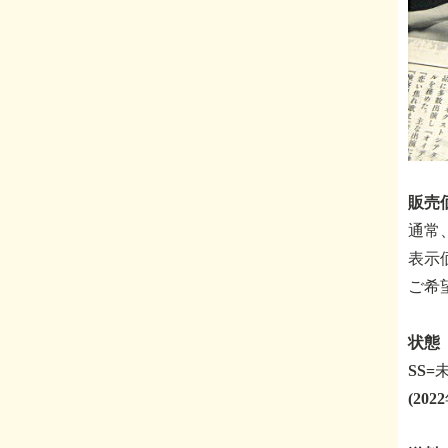
販売価
通常
表示
ご希
状態 
SS
(20