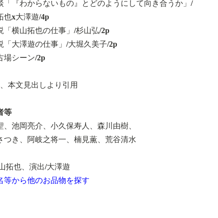
談「『わからないもの』とどのようにして向き合うか」/
也x大澤遊/4p
説「横山拓也の仕事」/杉山弘/2p
説「大澤遊の仕事」/大堀久美子/2p
場シーン/2p
部、本文見出しより引用
者等
聖、池岡亮介、小久保寿人、森川由樹、
さつき、阿岐之将一、楠見薫、荒谷清水
横山拓也、演出/大澤遊
名等から他のお品物を探す