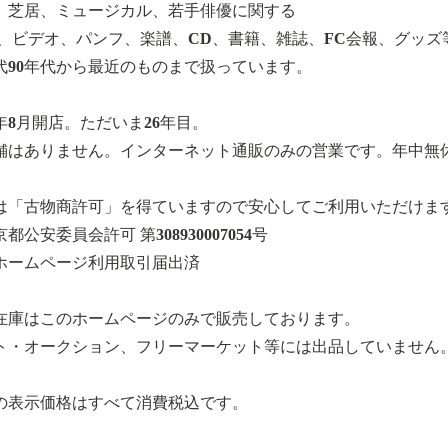
、芝居、ミュージカル、若手俳優に関する
D、ビデオ、パンフ、楽譜、CD、書籍、雑誌、FC会報、グッズ
年代90年代から最近のものまで扱っています。
0年8月開店。ただいま26年目。
舗はありません。インターネット通販のみの営業です。年中無
は「古物商許可」を得ていますので安心してご利用いただけま
都公安委員会許可 第308930007054号
ホームページ利用取引届出済
在庫はこのホームページのみで販売しております。
ト・オークション、フリーマーケット等には出品していません
の表示価格はすべて消費税込です。