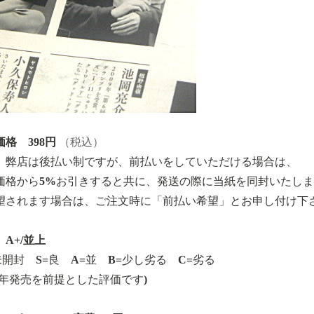
格 398円
（税込）
、弊店は後払い制ですが、前払いをしていただける場合は、
価格から5%お引きすると共に、発送の際に当紙を同封いたし
望されます場合は、ご注文時に「前払い希望」とお申し付け下
A+/並上
=未開封 S=良 A=並 B=少し劣る C=劣る
22年発売を前提とした評価です)