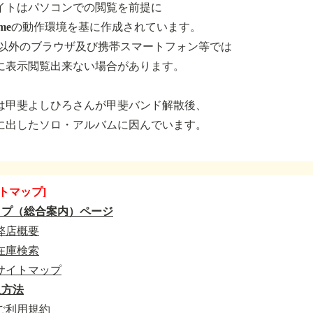
イトはパソコンでの閲覧を前提に
romeの動作環境を基に作成されています。
.以外のブラウザ及び携帯スマートフォン等では
に表示閲覧出来ない場合があります。
は甲斐よしひろさんが甲斐バンド解散後、
に出したソロ・アルバムに因んでいます。
トマップ]
ップ（総合案内）ページ
弊店概要
在庫検索
サイトマップ
入方法
ご利用規約