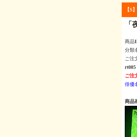
【S
「
商品
分
ご注
rt0
ご注
俳優
商品