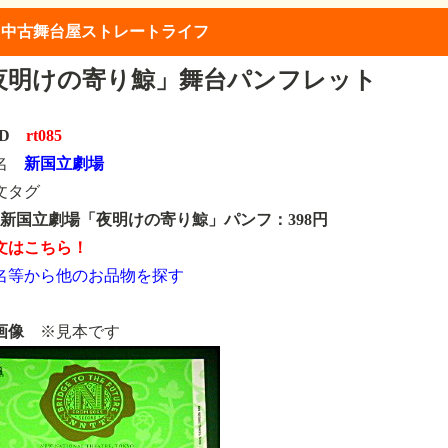
】中古舞台屋ストレートライフ
夜明けの寄り鯨」舞台パンフレット
ID
rt085
類名
新国立劇場
文タグ
85 新国立劇場「夜明けの寄り鯨」パンフ：398円
文はこちら！
名等から他のお品物を探す
画像
※見本です