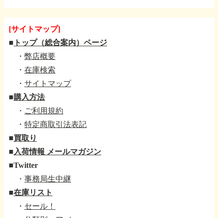
[サイトマップ]
■
トップ（総合案内）ページ
・
弊店概要
・
在庫検索
・
サイトマップ
■
購入方法
・
ご利用規約
・
特定商取引法表記
■
買取り
■
入荷情報 メールマガジン
■
Twitter
・
事務局生中継
■
在庫リスト
・
セール！