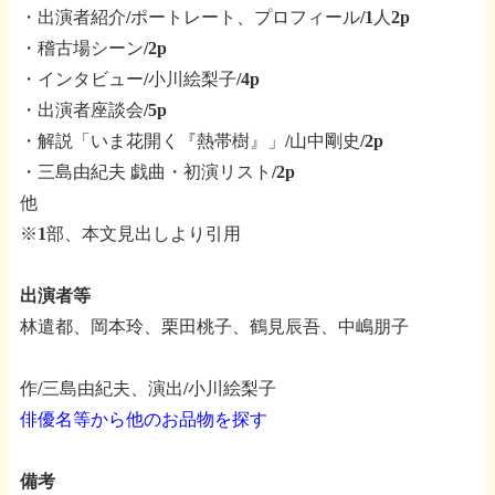
・出演者紹介/ポートレート、プロフィール/1人2p
・稽古場シーン/2p
・インタビュー/小川絵梨子/4p
・出演者座談会/5p
・解説「いま花開く『熱帯樹』」/山中剛史/2p
・三島由紀夫 戯曲・初演リスト/2p
他
※1部、本文見出しより引用
出演者等
林遣都、岡本玲、栗田桃子、鶴見辰吾、中嶋朋子
作/三島由紀夫、演出/小川絵梨子
俳優名等から他のお品物を探す
備考