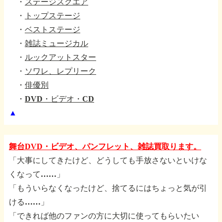
・
ステージスクエア
・
トップステージ
・
ベストステージ
・
雑誌ミュージカル
・
ルックアットスター
・
ソワレ、レプリーク
・
俳優別
・
DVD・ビデオ・CD
▲
舞台DVD・ビデオ、パンフレット、雑誌買取ります。
「大事にしてきたけど、どうしても手放さないといけな
くなって……」
「もういらなくなったけど、捨てるにはちょっと気が引
ける……」
「できれば他のファンの方に大切に使ってもらいたい