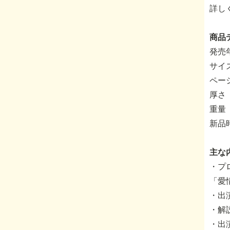
詳し
商品
発売年
サイ
ページ
厚さ
重量 
新品
主な
・プ
「愛
・出
・解
・出演