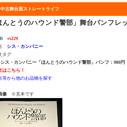
】中古舞台屋ストレートライフ
ほんとうのハウンド警部」舞台パンフレ
ID
rs229
類名
シス・カンパニー
文タグ
229 シス・カンパニー「ほんとうのハウンド警部」パンフ：980円
文はこちら！
名等から他のお品物を探す
画像
※見本です