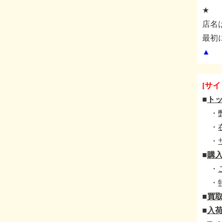
★
店名
最初
▲
[サイ
■
ト
・
・
・
■
購
・
・
■
買
■
入荷