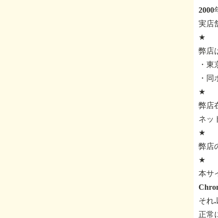
200
実店
★
弊店
・東京
・同
★
弊店
ネッ
★
弊店
★
本サ
Ch
それ
正常