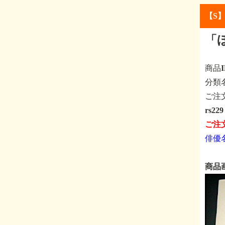
【S
「
商品
分
ご注
rs
ご注
俳優
商品