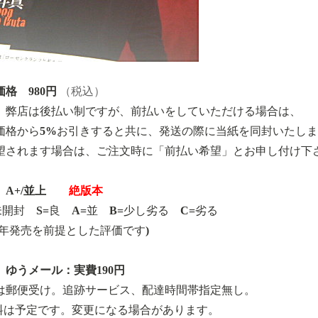
格 980円
（税込）
、弊店は後払い制ですが、前払いをしていただける場合は、
価格から5%お引きすると共に、発送の際に当紙を同封いたし
望されます場合は、ご注文時に「前払い希望」とお申し付け下
A+/並上
絶版本
=未開封 S=良 A=並 B=少し劣る C=劣る
21年発売を前提とした評価です)
 ゆうメール：実費190円
は郵便受け。追跡サービス、配達時間帯指定無し。
料は予定です。変更になる場合があります。