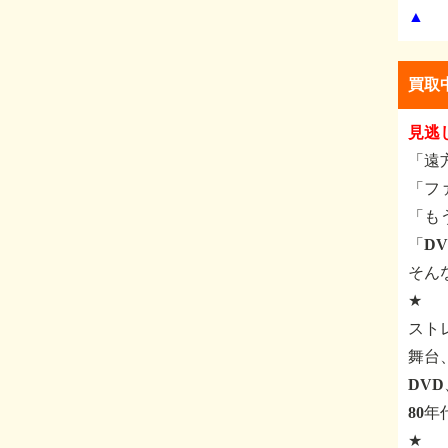
▲
買取
見逃
「遠
「フ
「も
「D
そん
★
スト
舞台
DV
80
★