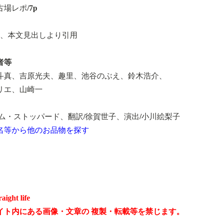
場レポ/7p
部、本文見出しより引用
者等
斗真、吉原光夫、趣里、池谷のぶえ、鈴木浩介、
リエ、山崎一
トム・ストッパード、翻訳/徐賀世子、演出/小川絵梨子
名等から他のお品物を探す
raight life
イト内にある画像・文章の 複製・転載等を禁じます。