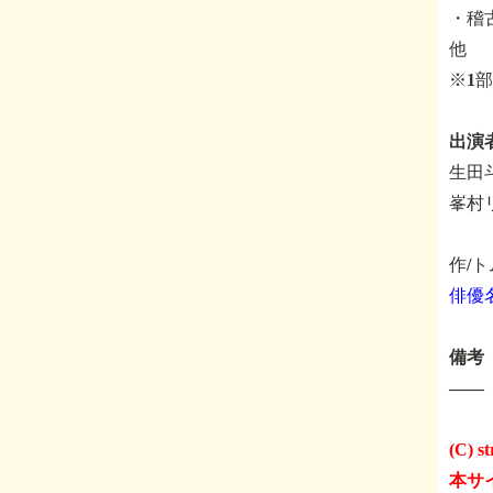
・稽古
他
※1
出演
生田
峯村
作/
俳優
備考
――
(C) st
本サ