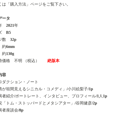
くは「購入方法」ページをご覧下さい。
データ
 2021年
ズ B5
数 32p
 約6mm
約130g
時価格 不明 （税込）
絶版本
内容
ロダクション・ノート
情が垣間見えるシニカル・コメディ」/小川絵梨子/1p
演者紹介/ポートレート、インタビュー、プロフィール/1人1p
説「トム・ストッパードとメタシアター」/谷岡健彦/2p
者座談会/8p