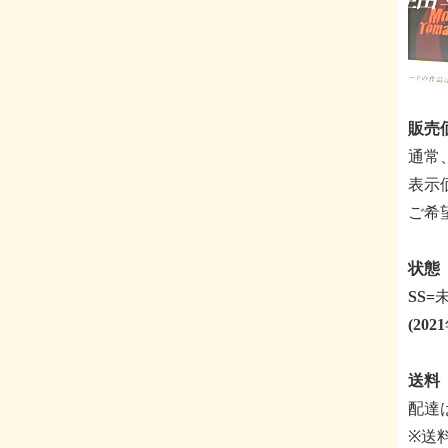
販売価
通常
表示
ご希
状態 
SS
(20
送料
配達
※送