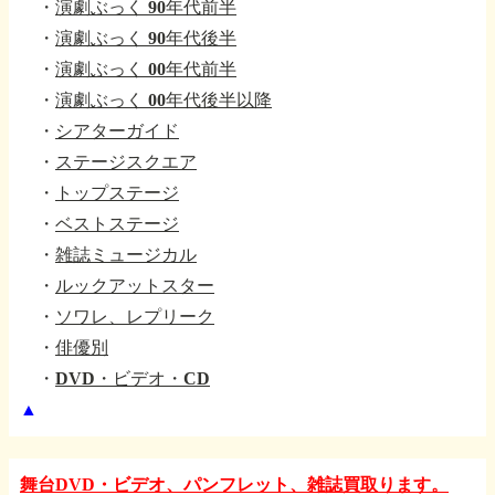
・
演劇ぶっく 90年代前半
・
演劇ぶっく 90年代後半
・
演劇ぶっく 00年代前半
・
演劇ぶっく 00年代後半以降
・
シアターガイド
・
ステージスクエア
・
トップステージ
・
ベストステージ
・
雑誌ミュージカル
・
ルックアットスター
・
ソワレ、レプリーク
・
俳優別
・
DVD・ビデオ・CD
▲
舞台DVD・ビデオ、パンフレット、雑誌買取ります。