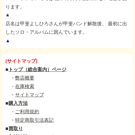
ります。
★
店名は甲斐よしひろさんが甲斐バンド解散後、
最初に出
したソロ・アルバムに因んでいます。
▲
[サイトマップ]
■
トップ（総合案内）ページ
・
弊店概要
・
在庫検索
・
サイトマップ
■
購入方法
・
ご利用規約
・
特定商取引法表記
■
買取り