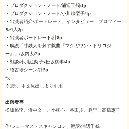
・プロダクション・ノート/浦辺千鶴/1p
・プロダクション・ノート/小川絵梨子/1p
・出演者紹介/ポートレート、インタビュー、プロフィー
ル/1人2p
・出演者ポートレート/計8p
・解説「寸鉄人を刺す戯曲『マクガワン・トリロジ
ー』」/坂内太/2p
・対談/小川絵梨子x松坂桃李/4p
・稽古場シーン/計5p
他
※1部、本文見出しより引用
出演者等
松坂桃李、浜中文一、小柳心、谷田歩、趣里、高橋惠子
作/シェーマス・スキャンロン、翻訳/浦辺千鶴