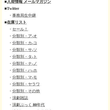
■
入荷情報 メールマガジン
■
Twitter
・
事務局生中継
■
在庫リスト
・
セール！
・
分類別・ア-オ
・
分類別・カ-コ
・
分類別・サ-ソ
・
分類別・タ-ト
・
分類別・ナ-ノ
・
分類別・ハ-ホ
・
分類別・マ-モ
・
分類別・ヤラワ
・
分類別・その他
・
演劇雑誌
・
演劇ぶっく 80年代