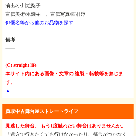
演出/小川絵梨子
宣伝美術/永瀬祐一、宣伝写真/西村淳
俳優名等から他のお品物を探す
備考
――
(C) straight life
本サイト内にある画像・文章の 複製・転載等を禁じま
す。
▲
買取中古舞台屋ストレートライフ
見逃した舞台、 もう1度触れたい舞台はありませんか。
「遠方で行きたくても行けなかったり、都合がつかなく