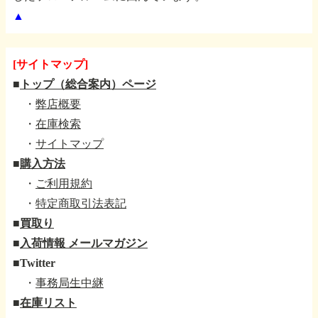
▲
[サイトマップ]
■
トップ（総合案内）ページ
・
弊店概要
・
在庫検索
・
サイトマップ
■
購入方法
・
ご利用規約
・
特定商取引法表記
■
買取り
■
入荷情報 メールマガジン
■
Twitter
・
事務局生中継
■
在庫リスト