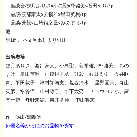
・座談会/観月ありさx小島聖x朴璐美x石田えり/2p
・鼎談/渡部豪太x姜暢雄x星田英利/1p
・鼎談/升毅x山崎銀之丞xみのすけ/1p
他
※1部、本文見出しより引用
出演者等
観月ありさ、渡部豪太、小島聖、姜暢雄、朴璐美、
みの
すけ、星田英利、山崎銀之丞、升毅、石田えり、
今井咲
貴、平田敦子、津村知与支、荒谷清水、
星野園美、丸山
英彦、水谷悟、山村涼子、松下太亮、
チョウヨンホ、露
木一博、丹野未結、吉井基師、
中山将志
作・演出/鄭義信
俳優名等から他のお品物を探す