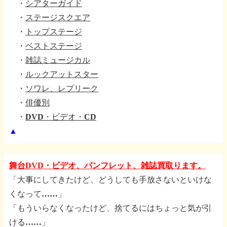
・
シアターガイド
・
ステージスクエア
・
トップステージ
・
ベストステージ
・
雑誌ミュージカル
・
ルックアットスター
・
ソワレ、レプリーク
・
俳優別
・
DVD・ビデオ・CD
▲
舞台DVD・ビデオ、パンフレット、雑誌買取ります。
「大事にしてきたけど、どうしても手放さないといけな
くなって……」
「もういらなくなったけど、捨てるにはちょっと気が引
ける……」