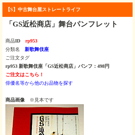
【S】中古舞台屋ストレートライフ
「GS近松商店」舞台パンフレット
商品ID
rp953
分類名
新歌舞伎座
ご注文タグ
rp953 新歌舞伎座「GS近松商店」パンフ：498円
ご注文はこちら！
俳優名等から他のお品物を探す
商品画像
※見本です