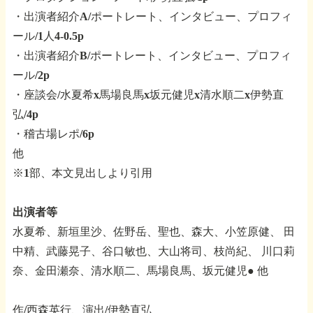
・出演者紹介A/ポートレート、インタビュー、プロフィ
ール/1人4-0.5p
・出演者紹介B/ポートレート、インタビュー、プロフィ
ール/2p
・座談会/水夏希x馬場良馬x坂元健児x清水順二x伊勢直
弘/4p
・稽古場レポ/6p
他
※1部、本文見出しより引用
出演者等
水夏希、新垣里沙、佐野岳、聖也、森大、小笠原健、
田
中精、武藤晃子、谷口敏也、大山将司、枝尚紀、
川口莉
奈、金田瀬奈、清水順二、馬場良馬、坂元健児●
他
作/西森英行、演出/伊勢直弘