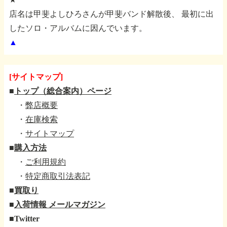
店名は甲斐よしひろさんが甲斐バンド解散後、
最初に出
したソロ・アルバムに因んでいます。
▲
[サイトマップ]
■
トップ（総合案内）ページ
・
弊店概要
・
在庫検索
・
サイトマップ
■
購入方法
・
ご利用規約
・
特定商取引法表記
■
買取り
■
入荷情報 メールマガジン
■
Twitter