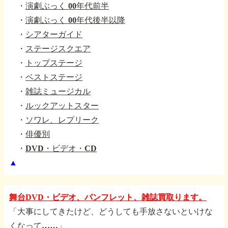
・
演劇ぶっく 00年代前半
・
演劇ぶっく 00年代後半以降
・
シアターガイド
・
ステージスクエア
・
トップステージ
・
ベストステージ
・
雑誌ミュージカル
・
ルックアットスター
・
ソワレ、レプリーク
・
俳優別
・
DVD・ビデオ・CD
▲
舞台DVD・ビデオ、パンフレット、雑誌買取ります。
「大事にしてきたけど、どうしても手放さないといけな
くなって……」