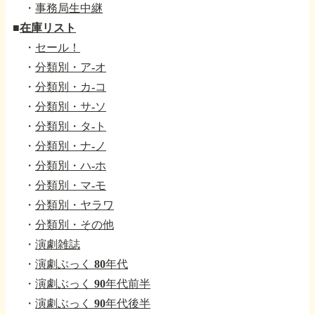
・
事務局生中継
■
在庫リスト
・
セール！
・
分類別・ア-オ
・
分類別・カ-コ
・
分類別・サ-ソ
・
分類別・タ-ト
・
分類別・ナ-ノ
・
分類別・ハ-ホ
・
分類別・マ-モ
・
分類別・ヤラワ
・
分類別・その他
・
演劇雑誌
・
演劇ぶっく 80年代
・
演劇ぶっく 90年代前半
・
演劇ぶっく 90年代後半