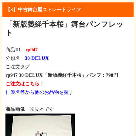
【S】中古舞台屋ストレートライフ
「新版義経千本桜」舞台パンフレッ
ト
商品ID
rp947
分類名
30-DELUX
ご注文タグ
rp947 30-DELUX「新版義経千本桜」パンフ：798円
ご注文はこちら！
俳優名等から他のお品物を探す
商品画像
※見本です