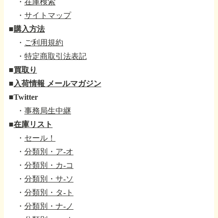
・
在庫検索
・
サイトマップ
■
購入方法
・
ご利用規約
・
特定商取引法表記
■
買取り
■
入荷情報 メールマガジン
■
Twitter
・
事務局生中継
■
在庫リスト
・
セール！
・
分類別・ア-オ
・
分類別・カ-コ
・
分類別・サ-ソ
・
分類別・タ-ト
・
分類別・ナ-ノ