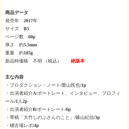
商品データ
発売年 2017年
サイズ B5
ページ数 60p
厚さ 約5.5mm
重量 約185g
新品時価格 不明 （税込）
絶版本
主な内容
・プロダクション・ノート/栗山民也/1p
・出演者紹介A/ポートレート、インタビュー、プロフィ
ール/1人2p
・出演者紹介B/ポートレート/6p
・寄稿「大竹しのぶさんのこと」/篠山紀信/3p
・稽古場レポ/4p