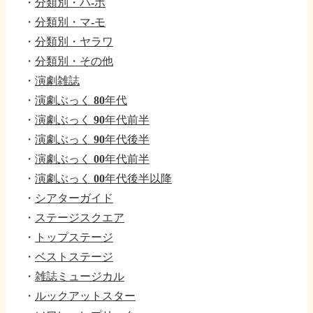
・
分類別・ハ-ホ
・
分類別・マ-モ
・
分類別・ヤラワ
・
分類別・その他
・
演劇雑誌
・
演劇ぶっく 80年代
・
演劇ぶっく 90年代前半
・
演劇ぶっく 90年代後半
・
演劇ぶっく 00年代前半
・
演劇ぶっく 00年代後半以降
・
シアターガイド
・
ステージスクエア
・
トップステージ
・
ベストステージ
・
雑誌ミュージカル
・
ルックアットスター