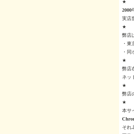
★
200
実店
★
弊店
・東京
・同
★
弊店
ネッ
★
弊店
★
本サ
Ch
それ