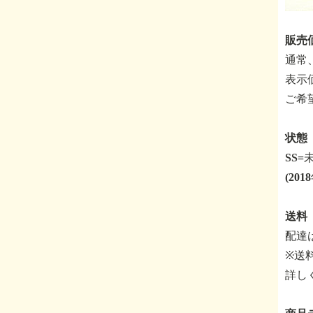
販売価
通常
表示
ご希
状態 
SS
(20
送料
配達
※送
詳し