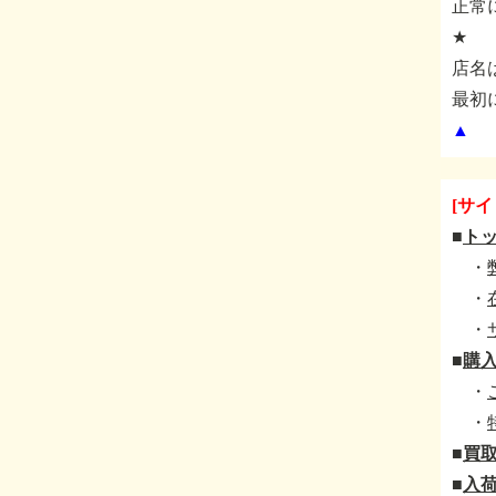
正常
★
店名
最初
▲
[サイ
■
ト
・
・
・
■
購
・
・
■
買
■
入荷