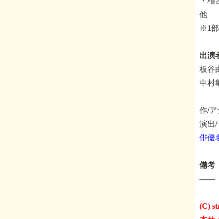
・稽古
他
※1
出演
板谷
中村
作/
演出
俳優
備考
――
(C) st