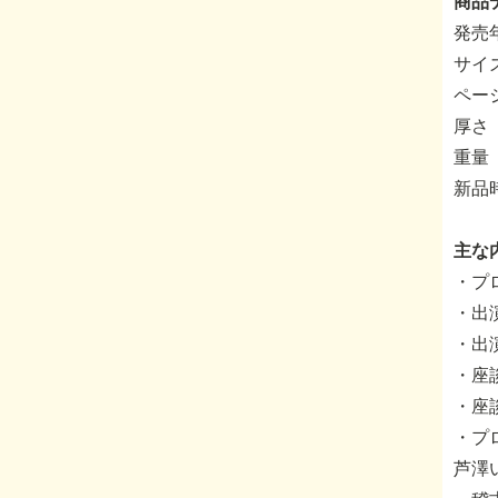
商品
発売年
サイ
ページ
厚さ 
重量 
新品
主な
・プ
・出
・出
・座
・座
・プ
芦澤い