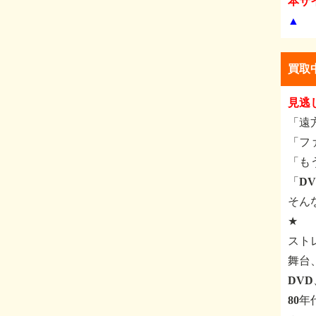
本サ
▲
買取
見逃
「遠
「フ
「も
「D
そん
★
スト
舞台
DV
80