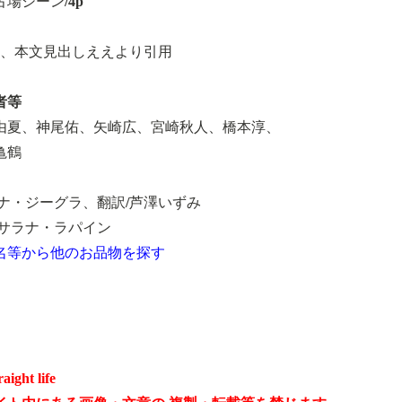
場シーン/4p
部、本文見出しええより引用
者等
由夏、神尾佑、矢崎広、宮崎秋人、橋本淳、
亀鶴
アナ・ジーグラ、翻訳/芦澤いずみ
/サラナ・ラパイン
名等から他のお品物を探す
raight life