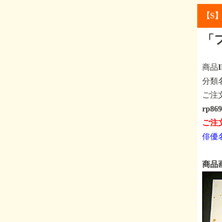
【S
「
商品
分
ご注
rp8
ご注
俳優
商品