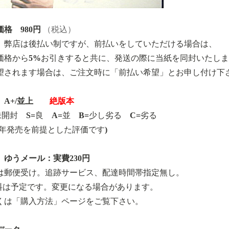
格 980円
（税込）
、弊店は後払い制ですが、前払いをしていただける場合は、
価格から5%お引きすると共に、発送の際に当紙を同封いたし
望されます場合は、ご注文時に「前払い希望」とお申し付け下
A+/並上
絶版本
=未開封 S=良 A=並 B=少し劣る C=劣る
18年発売を前提とした評価です)
 ゆうメール：実費230円
は郵便受け。追跡サービス、配達時間帯指定無し。
料は予定です。変更になる場合があります。
くは「購入方法」ページをご覧下さい。