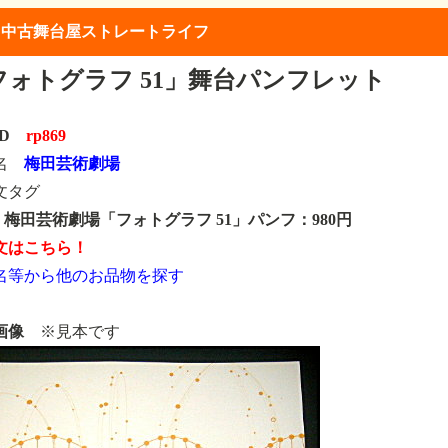
】中古舞台屋ストレートライフ
フォトグラフ 51」舞台パンフレット
ID
rp869
類名
梅田芸術劇場
文タグ
69 梅田芸術劇場「フォトグラフ 51」パンフ：980円
文はこちら！
名等から他のお品物を探す
画像
※見本です