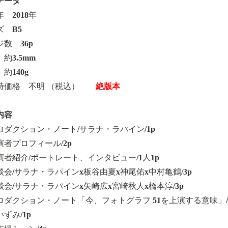
データ
 2018年
ズ B5
数 36p
約3.5mm
約140g
時価格 不明 （税込）
絶版本
内容
ロダクション・ノート/サラナ・ラパイン/1p
演者プロフィール/2p
演者紹介/ポートレート、インタビュー/1人1p
談会/サラナ・ラパインx板谷由夏x神尾佑x中村亀鶴/3p
談会/サラナ・ラパインx矢崎広x宮崎秋人x橋本淳/3p
ロダクション・ノート「今、フォトグラフ 51を上演する意味」/
ずみ/1p