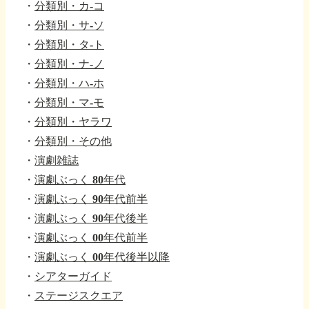
・
分類別・カ-コ
・
分類別・サ-ソ
・
分類別・タ-ト
・
分類別・ナ-ノ
・
分類別・ハ-ホ
・
分類別・マ-モ
・
分類別・ヤラワ
・
分類別・その他
・
演劇雑誌
・
演劇ぶっく 80年代
・
演劇ぶっく 90年代前半
・
演劇ぶっく 90年代後半
・
演劇ぶっく 00年代前半
・
演劇ぶっく 00年代後半以降
・
シアターガイド
・
ステージスクエア