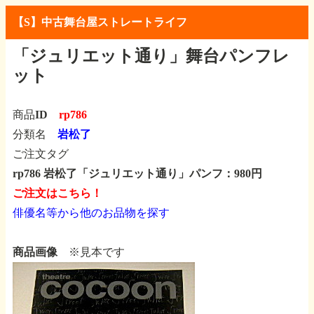
【S】中古舞台屋ストレートライフ
「ジュリエット通り」舞台パンフレ
ット
商品ID
rp786
分類名
岩松了
ご注文タグ
rp786 岩松了「ジュリエット通り」パンフ：980円
ご注文はこちら！
俳優名等から他のお品物を探す
商品画像
※見本です