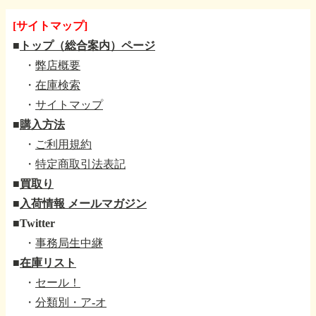
[サイトマップ]
■
トップ（総合案内）ページ
・
弊店概要
・
在庫検索
・
サイトマップ
■
購入方法
・
ご利用規約
・
特定商取引法表記
■
買取り
■
入荷情報 メールマガジン
■
Twitter
・
事務局生中継
■
在庫リスト
・
セール！
・
分類別・ア-オ