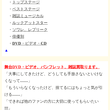
・
トップステージ
・
ベストステージ
・
雑誌ミュージカル
・
ルックアットスター
・
ソワレ、レプリーク
・
俳優別
・
DVD・ビデオ・CD
▲
舞台DVD・ビデオ、パンフレット、雑誌買取ります。
「大事にしてきたけど、どうしても手放さないといけな
くなって……」
「もういらなくなったけど、捨てるにはちょっと気が引
ける……」
「できれば他のファンの方に大切に使ってもらいたい
!!!」