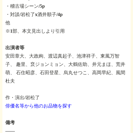
・稽古場シーン/5p
・対談/岩松了x酒井順子/4p
他
※1部、本文見出しより引用
出演者等
安田章大、大政絢、渡辺真起子、池津祥子、東風万智
子、
趣里、裵ジョンミョン、大鶴佐助、井元まほ、荒井
萌、
石住昭彦、石田登星、烏丸せつこ、高岡早紀、風間
杜夫
作・演出/岩松了
俳優名等から他のお品物を探す
備考
――