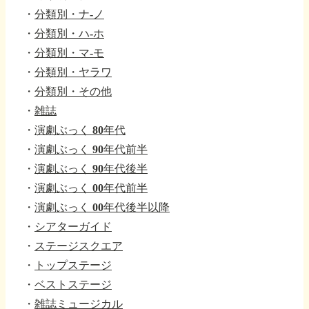
・
分類別・ナ-ノ
・
分類別・ハ-ホ
・
分類別・マ-モ
・
分類別・ヤラワ
・
分類別・その他
・
雑誌
・
演劇ぶっく 80年代
・
演劇ぶっく 90年代前半
・
演劇ぶっく 90年代後半
・
演劇ぶっく 00年代前半
・
演劇ぶっく 00年代後半以降
・
シアターガイド
・
ステージスクエア
・
トップステージ
・
ベストステージ
・
雑誌ミュージカル