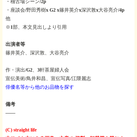
・稽古場シーン/2p
・座談会/野田秀樹x G2 x篠井英介x深沢敦x大谷亮介/4p
他
※1部、本文見出しより引用
出演者等
篠井英介、深沢敦、大谷亮介
作・演出/G2、3軒茶屋婦人会
宣伝美術/鳥井和昌、宣伝写真/江隈麗志
俳優名等から他のお品物を探す
備考
――
(C) straight life