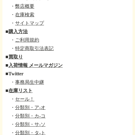
・
弊店概要
・
在庫検索
・
サイトマップ
■
購入方法
・
ご利用規約
・
特定商取引法表記
■
買取り
■
入荷情報 メールマガジン
■
Twitter
・
事務局生中継
■
在庫リスト
・
セール！
・
分類別・ア-オ
・
分類別・カ-コ
・
分類別・サ-ソ
・
分類別・タ-ト