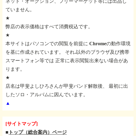
ネット・オークション、フリーマーケット等には出品し
ていません。
★
弊店の表示価格はすべて消費税込です。
★
本サイトはパソコンでの閲覧を前提に
Chromeの動作環境
を基に作成されています。
それ.以外のブラウザ及び携帯
スマートフォン等では
正常に表示閲覧出来ない場合があ
ります。
★
店名は甲斐よしひろさんが甲斐バンド解散後、
最初に出
したソロ・アルバムに因んでいます。
▲
[サイトマップ]
■
トップ（総合案内）ページ