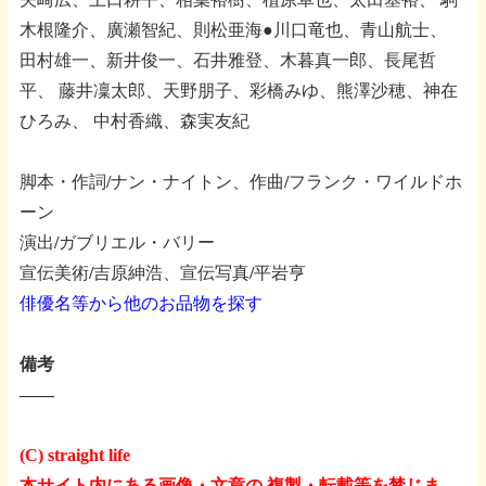
木根隆介、廣瀬智紀、則松亜海●川口竜也、青山航士、
田村雄一、新井俊一、石井雅登、木暮真一郎、長尾哲
平、
藤井凜太郎、天野朋子、彩橋みゆ、熊澤沙穂、神在
ひろみ、
中村香織、森実友紀
脚本・作詞/ナン・ナイトン、作曲/フランク・ワイルドホ
ーン
演出/ガブリエル・バリー
宣伝美術/吉原紳浩、宣伝写真/平岩亨
俳優名等から他のお品物を探す
備考
――
(C) straight life
本サイト内にある画像・文章の 複製・転載等を禁じま