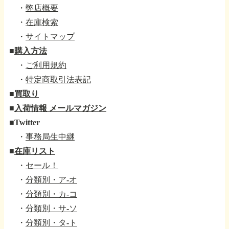
・
弊店概要
・
在庫検索
・
サイトマップ
■
購入方法
・
ご利用規約
・
特定商取引法表記
■
買取り
■
入荷情報 メールマガジン
■
Twitter
・
事務局生中継
■
在庫リスト
・
セール！
・
分類別・ア-オ
・
分類別・カ-コ
・
分類別・サ-ソ
・
分類別・タ-ト