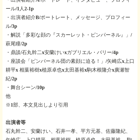
ール/1人2-1p
・出演者紹介B/ポートレート、メッセージ、プロフィー
ル/3p
・解説「多彩な顔の『スカーレット・ピンパーネル』」/
萩尾瞳/2p
・鼎談/石丸幹二x安蘭けいxガブリエル・バリー/4p
・座談会「ピンパーネル団の素顔に迫る！」/矢崎広x上口
耕平x
相葉裕樹x植原卓也x太田基裕x駒木根隆介x廣瀬智
紀/2p
・舞台シーン/10p
他
※1部、本文見出しより引用
出演者等
石丸幹二、安蘭けい、石井一孝、平方元基、佐藤隆紀、
矢崎広、上口耕平、相葉裕樹、植原卓也、太田基裕、
駒