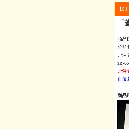
【S
「
商品
分
ご注
rk7
ご注
俳優
商品