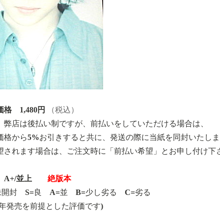
格 1,480円
（税込）
、弊店は後払い制ですが、前払いをしていただける場合は、
価格から5%お引きすると共に、発送の際に当紙を同封いたし
望されます場合は、ご注文時に「前払い希望」とお申し付け下
A+/並上
絶版本
=未開封 S=良 A=並 B=少し劣る C=劣る
07年発売を前提とした評価です)