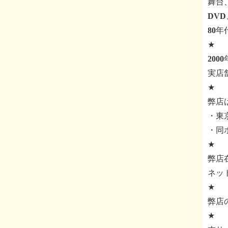
舞台
DV
80
★
200
実店
★
弊店
・東京
・同
★
弊店
ネッ
★
弊店
★