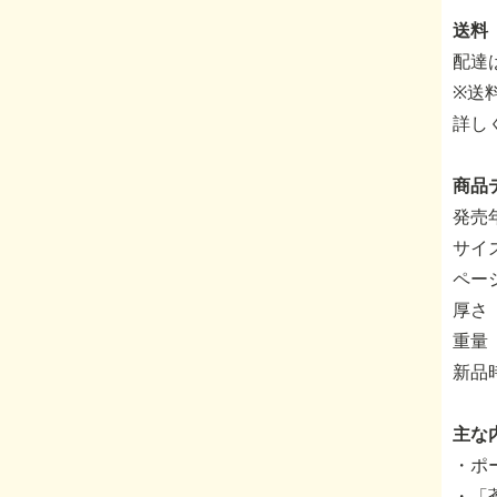
送料
配達
※送
詳し
商品
発売年
サイ
ページ
厚さ 
重量 
新品
主な
・ポー
・「