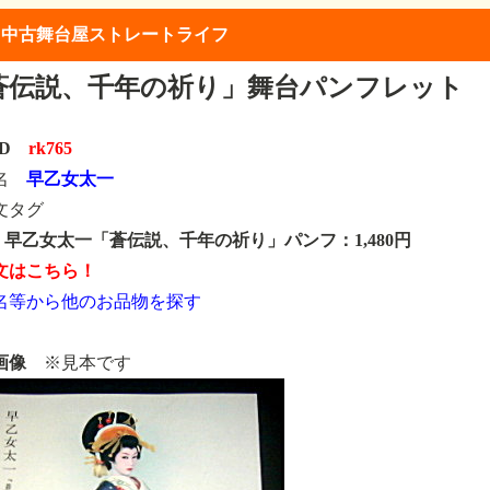
】中古舞台屋ストレートライフ
蒼伝説、千年の祈り」舞台パンフレット
ID
rk765
類名
早乙女太一
文タグ
65 早乙女太一「蒼伝説、千年の祈り」パンフ：1,480円
文はこちら！
名等から他のお品物を探す
画像
※見本です