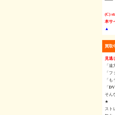
(C) st
本サ
▲
買取
見逃
「遠
「フ
「も
「D
そん
★
スト