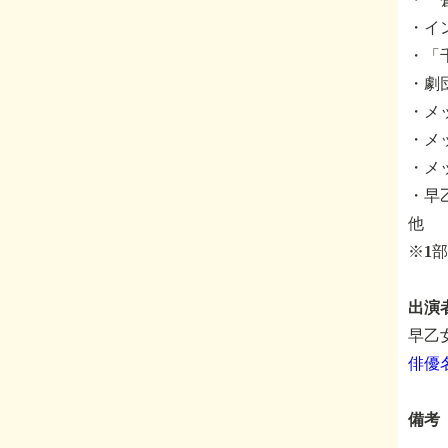
・イ
・「
・劇
・メ
・メ
・メ
・早
他
※1
出演
早乙
俳優
備考
――