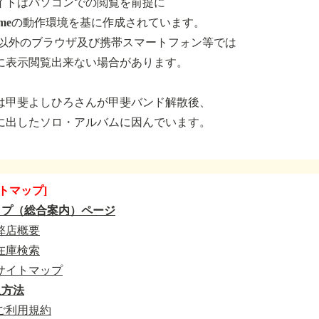
イトはパソコンでの閲覧を前提に
romeの動作環境を基に作成されています。
.以外のブラウザ及び携帯スマートフォン等では
に表示閲覧出来ない場合があります。
は甲斐よしひろさんが甲斐バンド解散後、
に出したソロ・アルバムに因んでいます。
トマップ]
ップ（総合案内）ページ
弊店概要
在庫検索
サイトマップ
入方法
ご利用規約