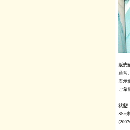
販売価
通常
表示
ご希
状態 
SS
(20