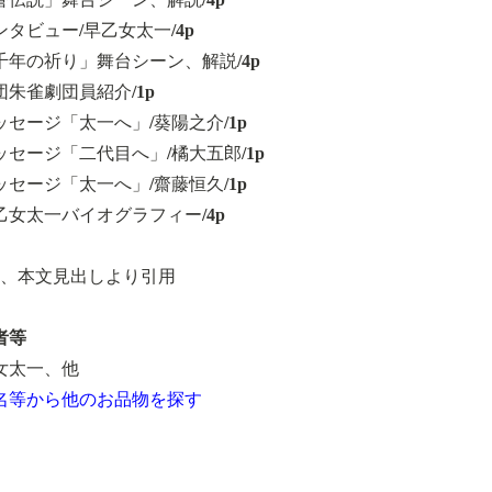
ンタビュー/早乙女太一/4p
千年の祈り」舞台シーン、解説/4p
団朱雀劇団員紹介/1p
ッセージ「太一へ」/葵陽之介/1p
ッセージ「二代目へ」/橘大五郎/1p
ッセージ「太一へ」/齋藤恒久/1p
乙女太一バイオグラフィー/4p
部、本文見出しより引用
者等
女太一、他
名等から他のお品物を探す