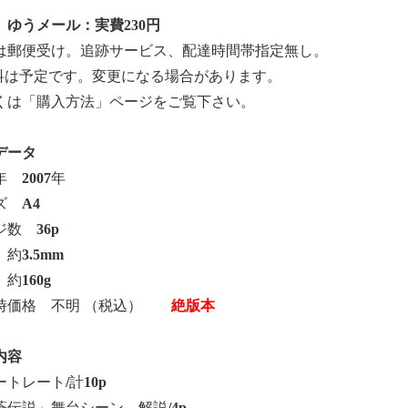
 ゆうメール：実費230円
は郵便受け。追跡サービス、配達時間帯指定無し。
料は予定です。変更になる場合があります。
くは「購入方法」ページをご覧下さい。
データ
 2007年
ズ A4
数 36p
約3.5mm
約160g
時価格 不明 （税込）
絶版本
内容
トレート/計10p
蒼伝説」舞台シーン、解説/4p