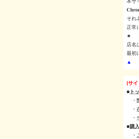
本サ
Ch
それ
正常
★
店名
最初
▲
[サイ
■
ト
・
・
・
■
購
・