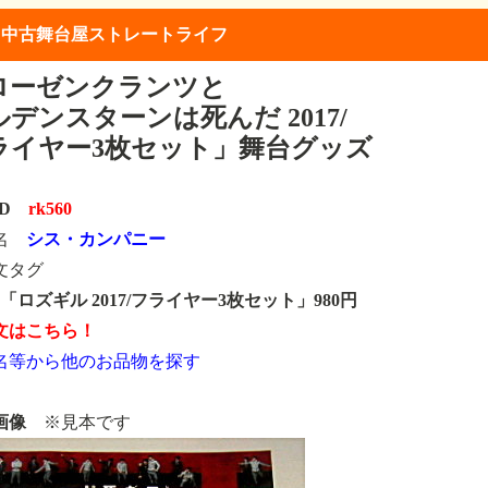
】中古舞台屋ストレートライフ
ローゼンクランツと
デンスターンは死んだ 2017/
ライヤー3枚セット」舞台グッズ
ID
rk560
類名
シス・カンパニー
文タグ
60「ロズギル 2017/フライヤー3枚セット」980円
文はこちら！
名等から他のお品物を探す
画像
※見本です