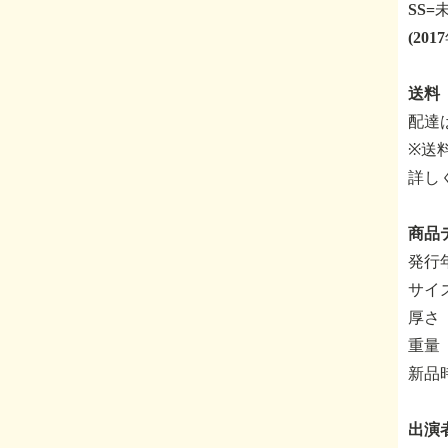
SS
(20
送料
配達
※送
詳し
商品
発行年
サイ
厚さ
重量 
新品
出演