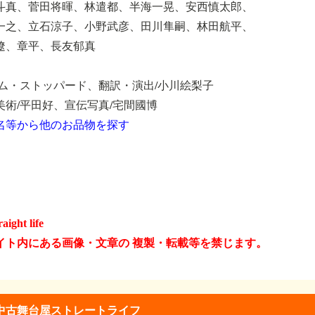
斗真、菅田将暉、林遣都、半海一晃、安西慎太郎、
一之、立石涼子、小野武彦、田川隼嗣、林田航平、
遼、章平、長友郁真
トム・ストッパード、翻訳・演出/小川絵梨子
美術/平田好、宣伝写真/宅間國博
名等から他のお品物を探す
raight life
イト内にある画像・文章の 複製・転載等を禁じます。
中古舞台屋ストレートライフ