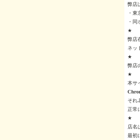
弊店
・東京
・同
★
弊店
ネッ
★
弊店
★
本サ
Ch
それ
正常
★
店名
最初