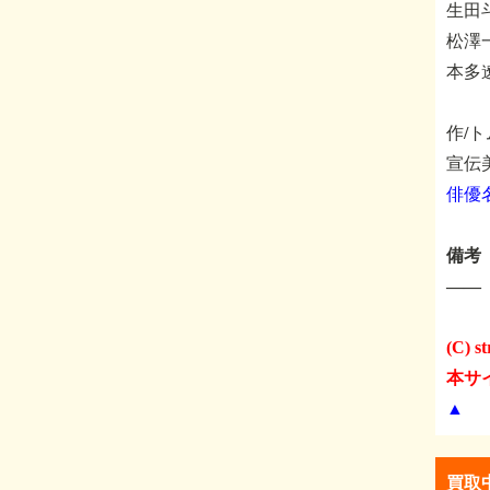
生田
松澤
本多
作/
宣伝
俳優
備考
――
(C) st
本サ
▲
買取