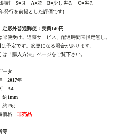
=未開封 S=良 A=並 B=少し劣る C=劣る
17年発行を前提とした評価です)
 定形外普通郵便：実費140円
は郵便受け。追跡サービス、配達時間帯指定無し。
料は予定です。変更になる場合があります。
くは「購入方法」ページをご覧下さい。
データ
 2017年
ズ A4
 約1mm
約25g
時価格
非売品
者等