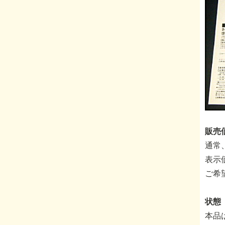
販売価
通常
表示
ご希
状態 
本品