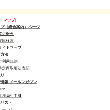
トマップ]
ップ（総合案内）ページ
弊店概要
在庫検索
サイトマップ
入方法
ご利用規約
特定商取引法表記
取り
情報 メールマガジン
ter
事務局生中継
庫リスト
セール！