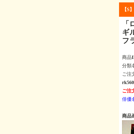
【S
「
ギル
フ
商品
分
ご注
rk5
ご注
俳優
商品