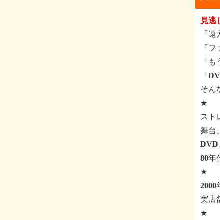
見逃
「遠
「フ
「も
「D
そん
★
スト
舞台
DV
80
★
200
実店
★