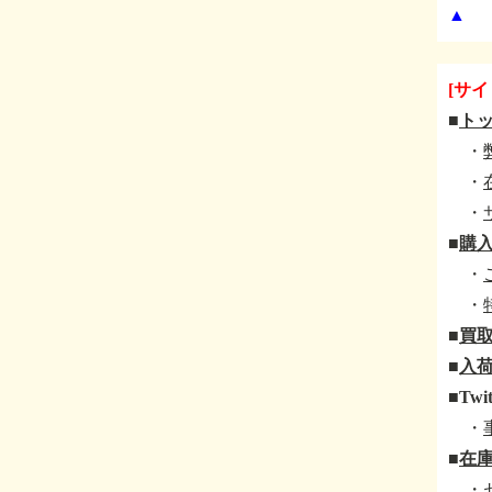
▲
[サイ
■
ト
・
・
・
■
購
・
・
■
買
■
入荷
■
Twit
・
■
在
・