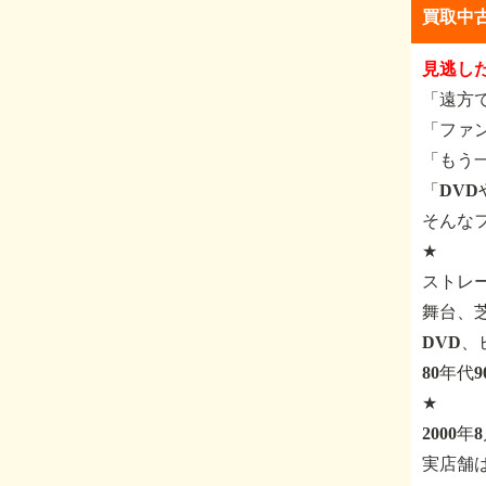
買取中
見逃し
「遠方
「ファ
「もう
「DV
そんな
★
ストレ
舞台、
DVD
80年代
★
2000
実店舗