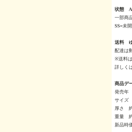
状態 A
一部商
SS=未
送料 ゆ
配達は
※送料
詳しく
商品デ
発売年
サイズ 
厚さ 約
重量 約
新品時