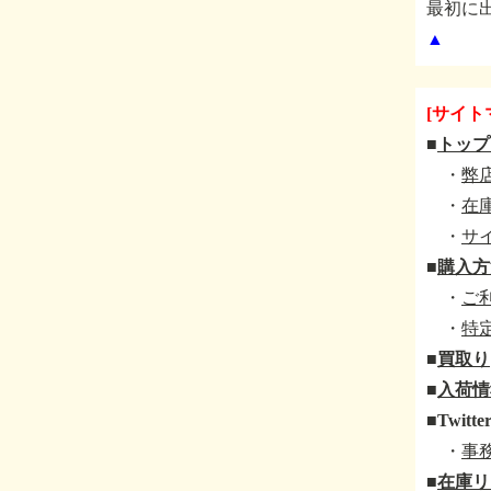
最初に
▲
[サイト
■
トップ
・
弊
・
在
・
サ
■
購入方
・
ご
・
特
■
買取り
■
入荷情
■
Twitte
・
事
■
在庫リ