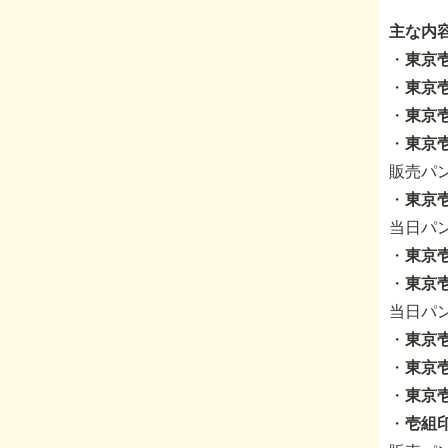
主な内
・
東京壱
・
東京
・
東京
・
東京
販売パ
・
東京
当日パ
・
東京
・
東京
当日パ
・
東京
・
東京
・
東京
・
壱組