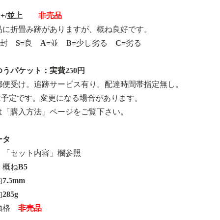
+/並上
非売品
品に折畳み跡がありますが、概ね良好です。
開封 S=良 A=並 B=少し劣る C=劣る
うパケット：実費250円
郵便受け。追跡サービス有り。配達時間帯指定無し。
は予定です。変更になる場合があります。
は「購入方法」ページをご覧下さい。
ータ
 「セット内容」欄参照
概ねB5
7.5mm
285g
価格
非売品