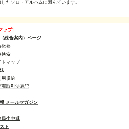
出したソロ・アルバムに因んでいます。
マップ]
（総合案内）ページ
店概要
庫検索
イトマップ
法
利用規約
定商取引法表記
報 メールマガジン
r
務局生中継
スト