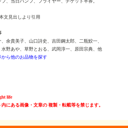
ンフ、当日パンフ、フライヤー、チケット半券。
、本文見出しより引用
等
介、余貴美子、山口詩史、吉田鋼太郎、二瓶鮫一、
、水野あや、草野とおる、武岡淳一、原田宗典、他
等から他のお品物を探す
ght life
ト内にある画像・文章の 複製・転載等を禁じます。