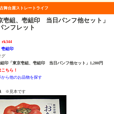
中古舞台屋ストレートライフ
京壱組、壱組印 当日パンフ他セット」
パンフレット
D
rk344
名
壱組印
タグ
4 壱組印「東京壱組、壱組印 当日パンフ他セット」1,280円
はこちら！
等から他のお品物を探す
像
※見本です