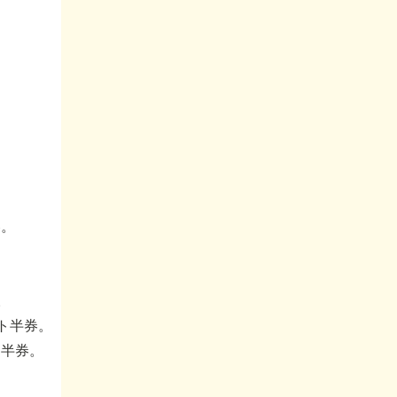
券。
。
ット半券。
ト半券。