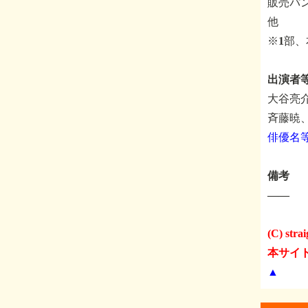
販売パ
他
※1部
出演者
大谷亮
斉藤暁
俳優名
備考
――
(C) strai
本サイ
▲