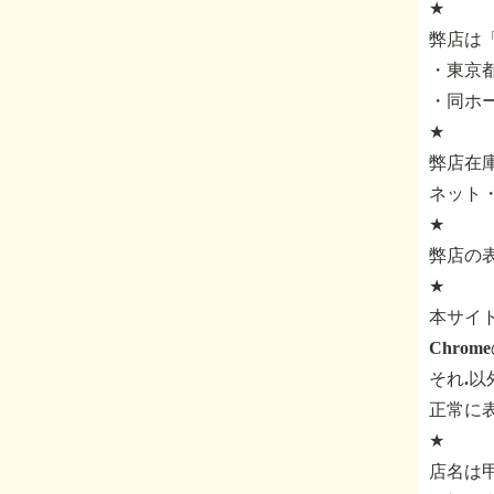
★
弊店は
・東京都
・同ホ
★
弊店在
ネット
★
弊店の
★
本サイ
Chro
それ.
正常に
★
店名は