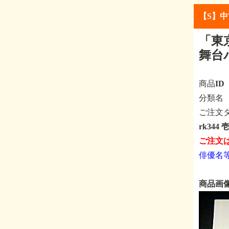
【S】
「東
舞台
商品I
分類
ご注文
rk34
ご注文
俳優名
商品画