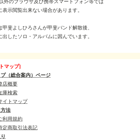
.以外のブラウザ及び携帯スマートフォン等では
に表示閲覧出来ない場合があります。
は甲斐よしひろさんが甲斐バンド解散後、
に出したソロ・アルバムに因んでいます。
トマップ]
ップ（総合案内）ページ
弊店概要
在庫検索
サイトマップ
入方法
ご利用規約
特定商取引法表記
取り