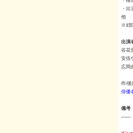
・稽古
・出
他
※1
出演
谷花
安倍
広岡
作/
俳優
備考
――