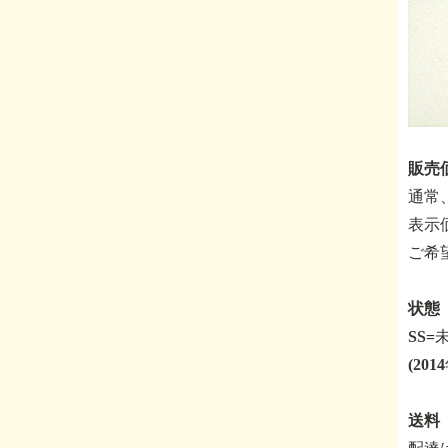
販売価
通常
表示
ご希
状態 
SS
(20
送料