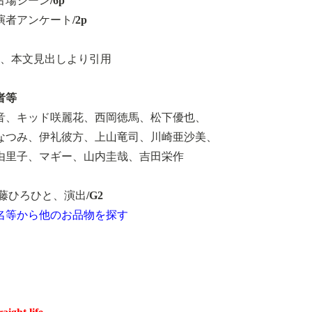
場シーン/6p
演者アンケート/2p
部、本文見出しより引用
者等
音、キッド咲麗花、西岡徳馬、松下優也、
なつみ、伊礼彼方、上山竜司、川崎亜沙美、
由里子、マギー、山内圭哉、吉田栄作
後藤ひろひと、演出/G2
名等から他のお品物を探す