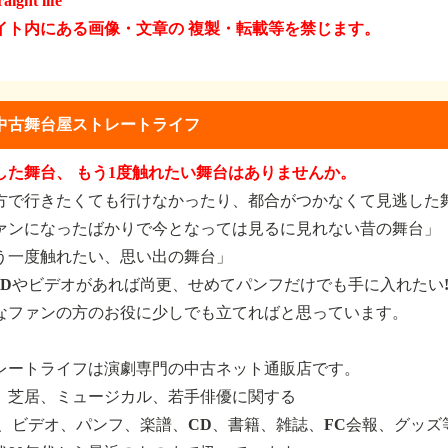
raight life
イト内にある画像・文章の 複製・転載等を禁じます。
中古舞台屋ストレートライフ
した舞台、 もう1度触れたい舞台はありませんか。
方で行きたくても行けなかったり、都合がつかなくて見逃した
ァンになったばかりで今となっては見るに見れない昔の舞台」
う一度触れたい、思い出の舞台」
VDやビデオがあれば尚更、せめてパンフだけでも手に入れたい
なファンの方のお役に少しでも立てればと思っています。
レートライフは演劇専門の中古ネット通販店です。
、芝居、ミュージカル、若手俳優に関する
D、ビデオ、パンフ、楽譜、CD、書籍、雑誌、FC会報、グッズ