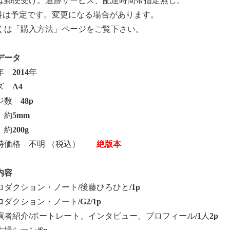
は郵便受け。追跡サービス、配達時間帯指定無し。
料は予定です。変更になる場合があります。
くは「購入方法」ページをご覧下さい。
データ
 2014年
ズ A4
数 48p
 約5mm
約200g
時価格 不明 （税込）
絶版本
内容
ロダクション・ノート/後藤ひろひと/1p
ダクション・ノート/G2/1p
演者紹介/ポートレート、インタビュー、プロフィール/1人2p