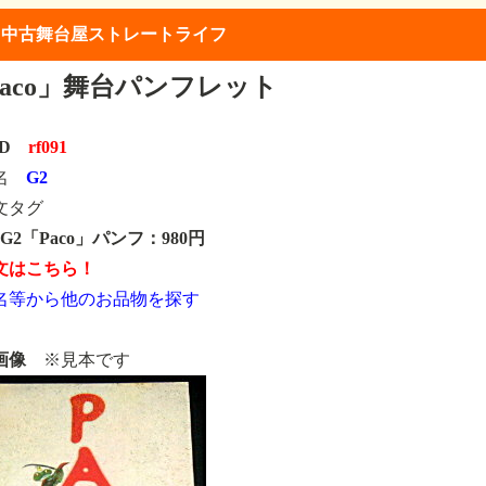
】中古舞台屋ストレートライフ
Paco」舞台パンフレット
ID
rf091
類名
G2
文タグ
91 G2「Paco」パンフ：980円
文はこちら！
名等から他のお品物を探す
画像
※見本です