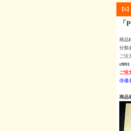
【S
「
商品
分
ご注
rf0
ご注
俳優
商品