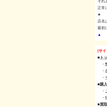
それ
正常
★
店名
最初
▲
[サイ
■
ト
・
・
・
■
購
・
・
■
買