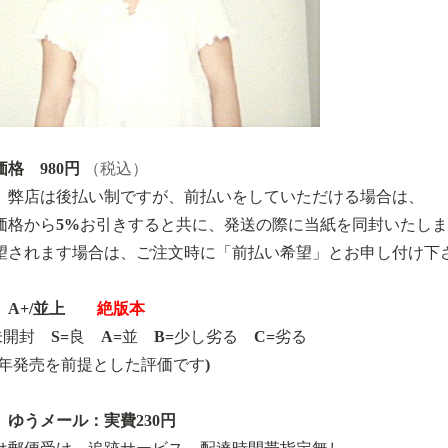
格 980円
（税込）
、弊店は後払い制ですが、前払いをしていただける場合は、
価格から5%お引きすると共に、発送の際に当紙を同封いたし
望されます場合は、ご注文時に「前払い希望」とお申し付け下
A+/並上
絶版本
=未開封 S=良 A=並 B=少し劣る C=劣る
14年発売を前提とした評価です)
 ゆうメール：実費230円