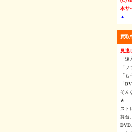
(C) st
本サ
▲
買取
見逃
「遠
「フ
「も
「D
そん
★
スト
舞台
DV