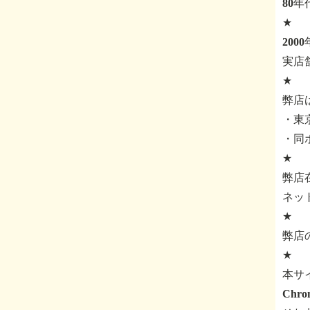
80
★
200
実店
★
弊店
・東京
・同
★
弊店
ネッ
★
弊店
★
本サ
Ch