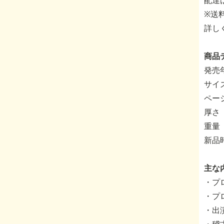
配達
※送
詳し
商品
発売年
サイ
ページ
厚さ
重量 
新品
主な
・プ
・プロ
・出