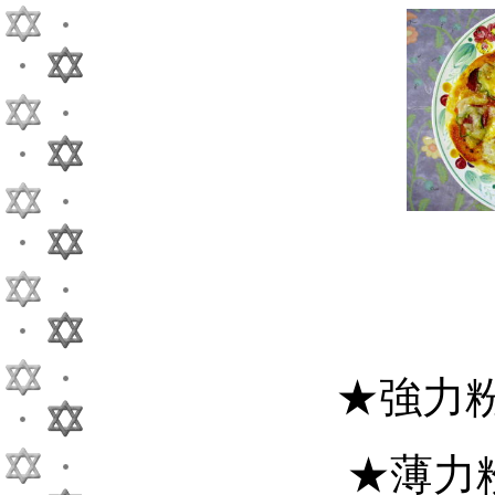
★強力粉
★薄力