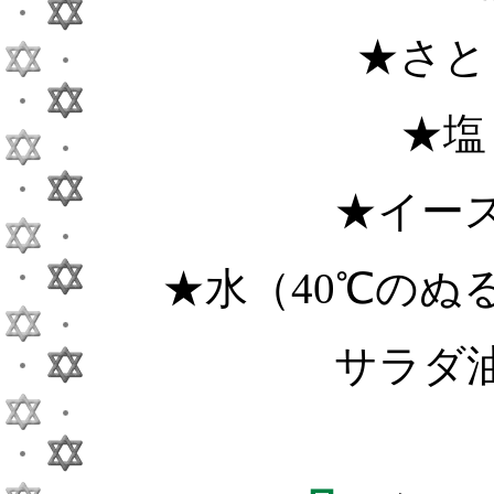
★さと
★塩
★イー
★水（40℃のぬ
サラダ