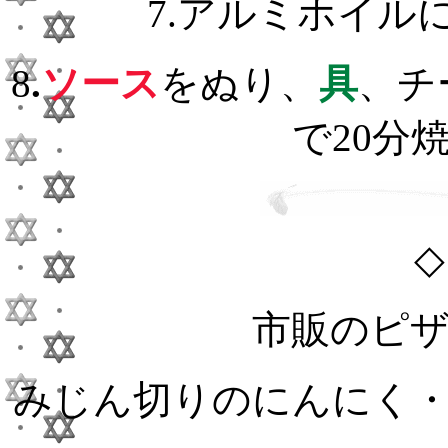
7.アルミホイル
8
.
ソース
をぬり、
具
、チ
で20分
◇
市販のピ
みじん切りのにんにく