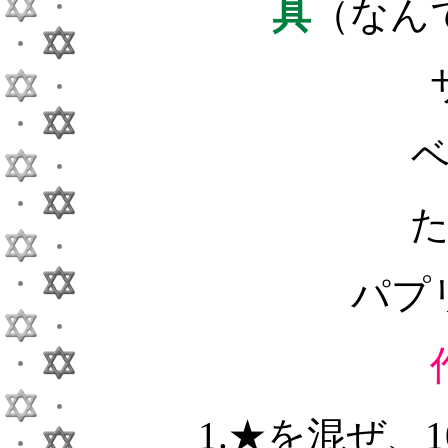
具
（なん
パプ
1.★を混ぜ、