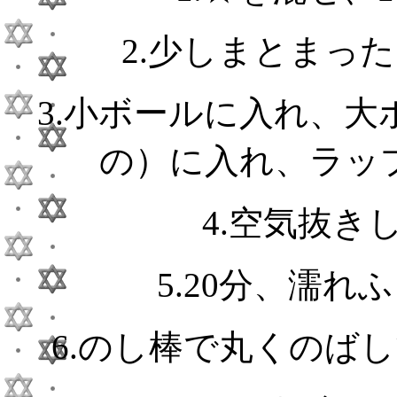
2.少しまとまっ
3.小ボールに入れ、大
の）に入れ、ラップ
4.空気抜き
5.20分、濡
6.のし棒で丸くのば