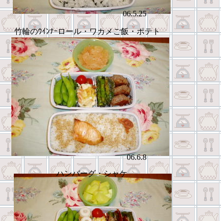
06.5.25
竹輪のｳｲﾝﾅｰロール・ワカメご飯・ポテト
06.6.8
ハンバーグ・シャケ