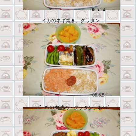
06.5.24
イカのネギ焼き、グラタン
06.6.5
ﾋﾟｰﾏﾝの肉詰め・グラタン。ｵﾚﾝｼﾞ