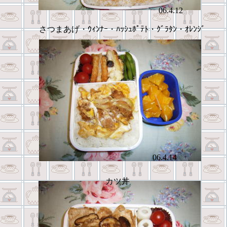
06.4.12
さつまあげ・ｳｨﾝﾅｰ・ﾊｯｼｭﾎﾟﾃﾄ・ｸﾞﾗﾀﾝ・ｵﾚﾝｼﾞ
06.4.14
カツ丼