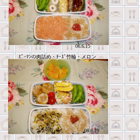
06.6.15
ﾋﾟｰﾏﾝの肉詰め・ﾁｰｽﾞ竹輪・メロン
06.6.19