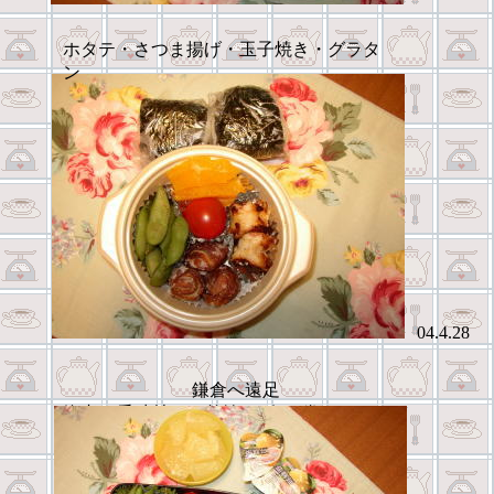
ホタテ・さつま揚げ・玉子焼き・グラタ
ン
04.4.28
鎌倉へ遠足
海老の香味炒め・竹輪のｳｲﾝﾅｰ巻き・おにぎ
り