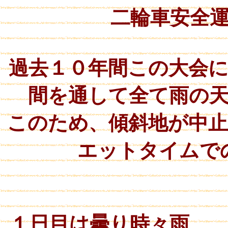
二輪車安全
過去１０年間この大会
間を通して全て雨の
このため、傾斜地が中
エットタイムで
１日目は曇り時々雨 