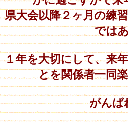
県大会以降２ヶ月の練
では
１年を大切にして、来
とを関係者一同
がんば