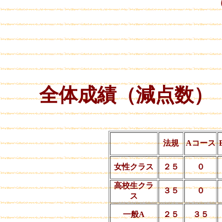
全体成績（減点数）
法規
Aコース
女性クラス
２５
０
高校生クラ
３５
０
ス
一般A
２５
３５