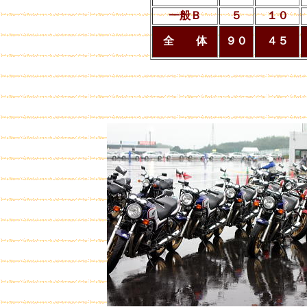
一般Ｂ
５
１０
全 体
９０
４５