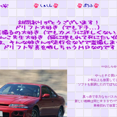
○○おしらせ
やっとＰＣ買い
２年以上も放置して
ソフトも新調したのでぼち
真っ赤で非力なセバスカ
新しい相棒は同じＲ３３でパ
車検切れで放置