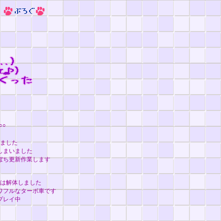
○○
ました
しまいました
ぼち更新作業します
は解体しました
ワフルなターボ車です
プレイ中