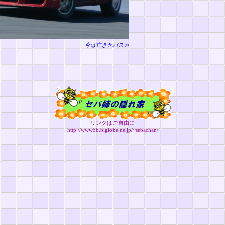
今は亡きセバスカ
リンクはご自由に
http://www5b.biglobe.ne.jp/~sebachan/