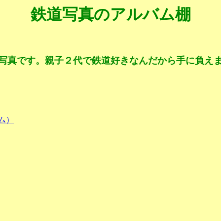
鉄道写真のアルバム棚
写真です。親子２代で鉄道好きなんだから手に負え
ム）