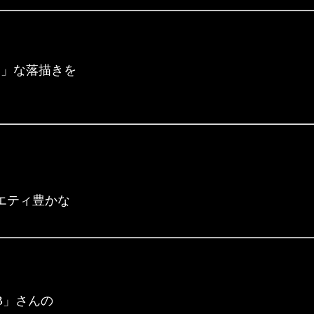
え」な落描きを
エティ豊かな
B」さんの