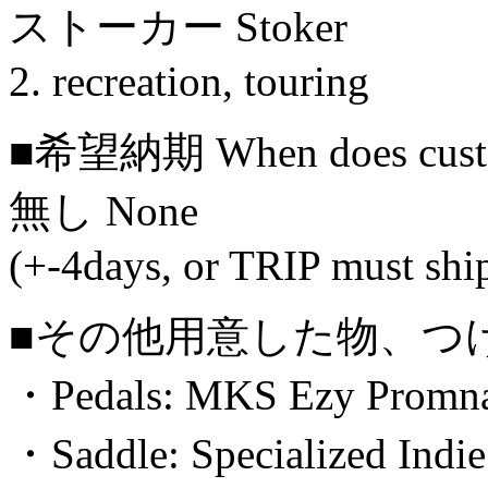
ストーカー Stoker
2. recreation, touring
■希望納期 When does custom
無し None
(+-4days, or TRIP must shi
■その他用意した物、つ
・Pedals: MKS Ezy Promna
・Saddle: Specialized Indi