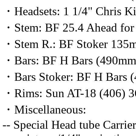
・Headsets: 1 1/4" Chris Ki
・Stem: BF 25.4 Ahead for A
・Stem R.: BF Stoker 135
・Bars: BF H Bars (490mm) 
・Bars Stoker: BF H Bars (
・Rims: Sun AT-18 (406) 3
・Miscellaneous:
-- Special Head tube Carrie