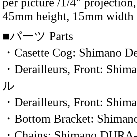
per picture /1/4" projection
45mm height, 15mm width
■パーツ Parts
・Casette Cog: Shimano D
・Derailleurs, Front:
ル
・Derailleurs, Front: Shim
・Bottom Bracket: Shiman
・Chains: Shimano DURA-