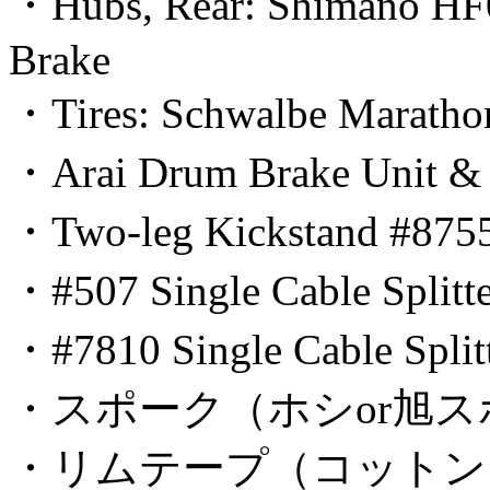
・Hubs, Rear: Shimano HF0
Brake
・Tires: Schwalbe Maratho
・Arai Drum Brake Unit & 
・Two-leg Kickstand #875
・#507 Single Cable Splitte
・#7810 Single Cable Splitte
・スポーク（ホシor旭スポ
・リムテープ（コットン