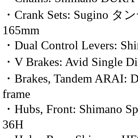
・Crank Sets: Sugino
165mm
・Dual Control Levers: Sh
・V Brakes: Avid Single Di
・Brakes, Tandem ARAI: D
frame
・Hubs, Front: Shimano S
36H