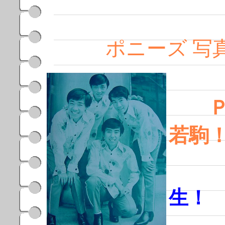
ポニーズ 写
ＰＯ
若駒
ま
生
コ