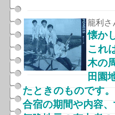
籠利さ
懐か
これ
木の
田園
たときのものです。
合宿の期間や内容、