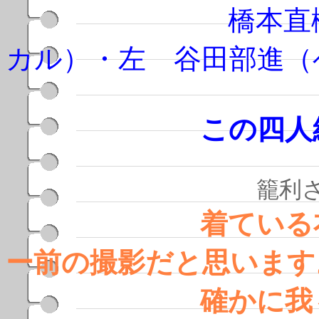
橋本直樹（サイ
カル）・左 谷田部進（
この四人組に、
籠利さんのコ
着ている衣装か
ー前の撮影だと思います
確かに我々です