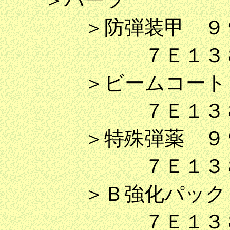
＞防弾装甲 ９
７Ｅ１３８７
＞ビームコート 
７Ｅ１３８８
＞特殊弾薬 ９
７Ｅ１３８９
＞Ｂ強化パック 
７Ｅ１３８Ａ