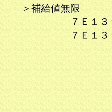
＞補給値無限
７Ｅ１３９２
７Ｅ１３９３