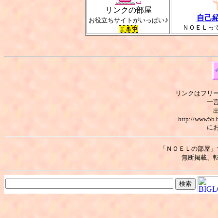
リンクの部屋
自己
♪
お役立ちサイトがいっぱい
ＮＯＥＬっ
リンクはフリ
一
http://www5b.b
に
「ＮＯＥＬの部屋」
無断掲載、転