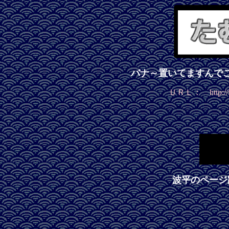
バナ～置いてますんで
ＵＲＬ： http://www
波平のページ