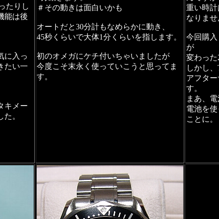
かったりし
＃その動きは面白いかも
重い時計
機能は後
なりませ
オートだと30分計もなめらかに動き、
45秒くらいで大体1分くらいを指します。
今回購入
が
気に入っ
初のオメガにケチ付いちゃいましたが
変わった
きたい一
今度こそ末永く使っていこうと思ってま
しかし、
す。
アフター
す。
まあ、電
タキメー
電池を使
した。
ことに。