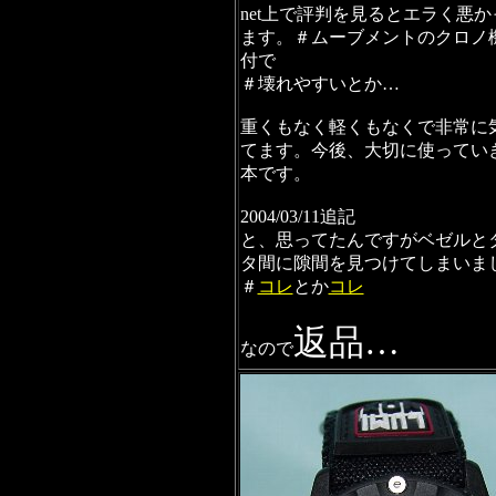
net上で評判を見るとエラく悪
ます。＃ムーブメントのクロノ
付で
＃壊れやすいとか…
重くもなく軽くもなくで非常に
てます。今後、大切に使ってい
本です。
2004/03/11追記
と、思ってたんですがベゼルと
タ間に隙間を見つけてしまいま
＃
コレ
とか
コレ
返品…
なので