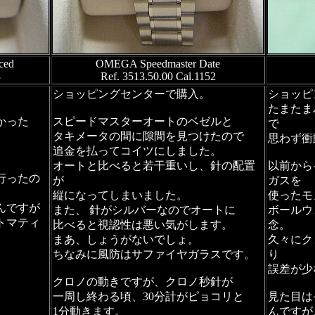
ced
OMEGA Speedmaster Date
3
Ref. 3513.50.00 Cal.1152
ショッピングセンターで購入。
ショッピ
たまたま
かった
スピードマスターオートのベゼルと
で
タキメータの間に隙間を見つけたので
思わず衝
追金を払ってコイツにしました。
オートと比べると若干重いし、針の配置
以前から
行ったの
が
ガスを
縦になってしまいました。
使ったモ
んですが
また、 針がシルバーなのでオートに
ボールウ
トマティ
比べると視認性は悪い気がします。
念。
まあ、しょうがないでしょ。
久々にク
、
ちなみに風防はサファイヤガラスです。
り
誤差が少
クロノの動きですが、クロノ秒針が
一周し終わる頃、30分計がピョコリと
見た目は
1分動きます。
んですが