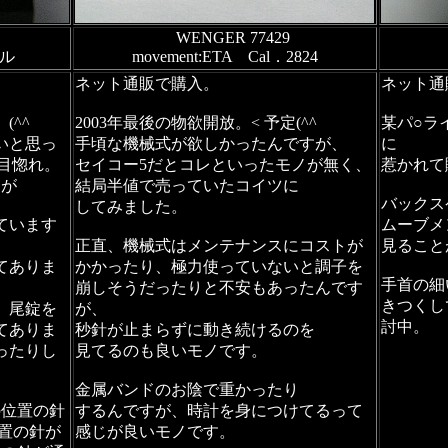
WENGER 77429
ル
movement:ETA Cal．2824
ネット通販で購入。
ネット通
(^^ゞ
2003年最後の物欲開放。< 予定(^^ゞ
某パ○ラ
いと思っ
手頃な機械式が欲しかったんですが、
に
一目惚れ。
セイコー5だとコレといったモノが無く、
惹かれて
たが
結局半値で売っていたコイツに
バックス
してみました。
ています
ムーブメ
正直、機械式はメンテナンスにコストが
見ること
てありま
かかったり、極力使っていないと調子を
手首の細
崩しそうだったりと不安もあったんです
きつくし
、尾錠を
が、
討中。
てありま
秒針が止まらずに動き続けるのを
ったりし
見てるのも良いモノです。
金属バンドのお陰で重かったり
の位置の針
するんですが、時計を身につけてるって
位置の針が
感じが良いモノです。