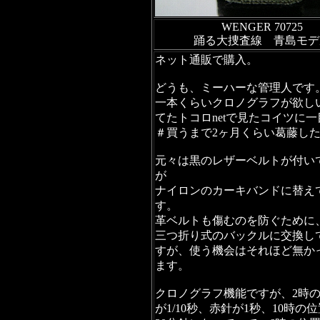
WENGER 70725
踊る大捜査線 青島モデ
ネット通販で購入。
どうも、ミーハーな管理人です。
一本くらいクロノグラフが欲し
てたトコロnetで見たコイツに
＃買うまで2ヶ月くらい葛藤し
元々は黒のレザーベルトが付い
が
ナイロンのカーキバンドに替え
す。
革ベルトも傷むのを防ぐために
三つ折り式のバックルに交換し
すが、使う機会はそれほど無か
ます。
クロノグラフ機能ですが、2時
が1/10秒、赤針が1秒、10時の