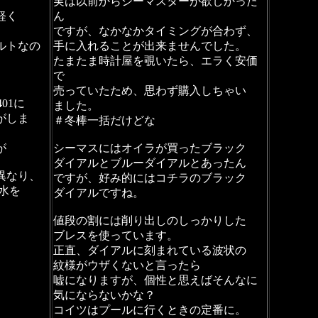
実は以前からシーマスターが欲しかった
軽く
ん
ですが、なかなかタイミングが合わず、
ルトなの
手に入れることが出来ませんでした。
たまたま時計屋を覗いたら、エラく安価
で
売っていたため、思わず購入しちゃい
01に
ました。
がしま
＃冬棒一括だけどな
が
シーマスにはオイラが買ったブラック
ダイアルとブルーダイアルとあったん
異なり、
ですが、好み的にはコチラのブラック
水を
ダイアルですね。
値段の割には削り出しのしっかりした
ブレスを使っています。
正直、ダイアルに刻まれている波状の
紋様がウザくないと言ったら
嘘になりますが、個性と思えばそんなに
気にならないかな？
コイツはプールに行くときの定番に。