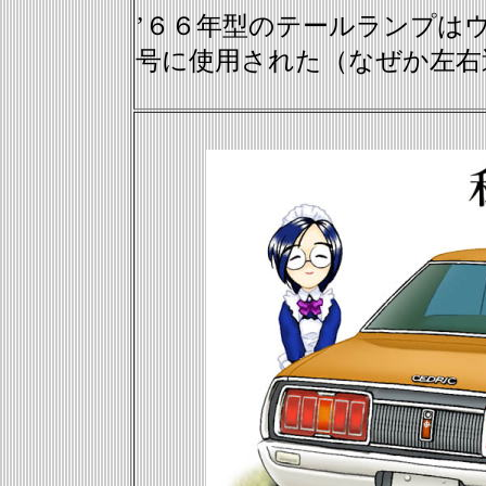
’６６年型のテールランプは
号に使用された（なぜか左右