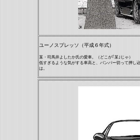
ユーノスプレッソ（平成６年式）
某・司馬井よしたか氏の愛車。（どこが｢某｣じゃ）
低すぎるような気がする車高と、バンパー切って押し込ん
は。