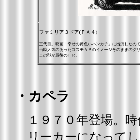
ファミリア３ドア(ＦＡ４)
三代目。映画「幸せの黄色いハンカチ」に出演したの
当時人気のあったコスモＡＰのイメージそのままのグ
この型が最後のＦＲ。
・カペラ
１９７０年登場。時
リーカーになってし