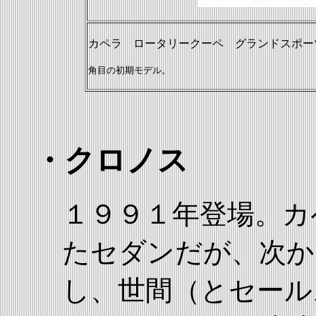
カペラ ロータリークーペ グランドスポーツ(
角目の初期モデル。
・クロノス
１９９１年登場。カ
たセダンだが、次か
し、世間（とセール