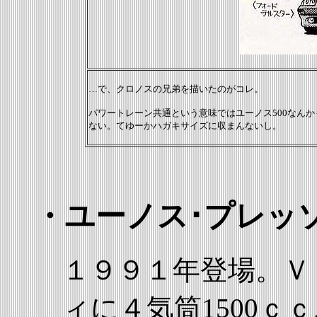
…で、クロノスの兄弟を描いたのがコレ。
パワートレーン共通という意味ではユーノス500なん
ない。てゆーかハガキサイズに収まんないし。
・ユーノス･プレッ
１９９１年登場。Ｖ６
ィに４気筒1500ｃ