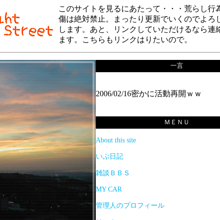
このサイトを見るにあたって・・・荒らし行
傷は絶対禁止。まったり更新でいくのでよろ
します。あと、リンクしていただけるなら連
ます。こちらもリンクはりたいので。
一言
2006/02/16密かに活動再開ｗｗ
ＭＥＮＵ
About this site
いぷ日記
雑談ＢＢＳ
MY CAR
管理人のプロフィール