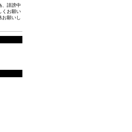
為、誹謗中
しくお願い
絡お願いし