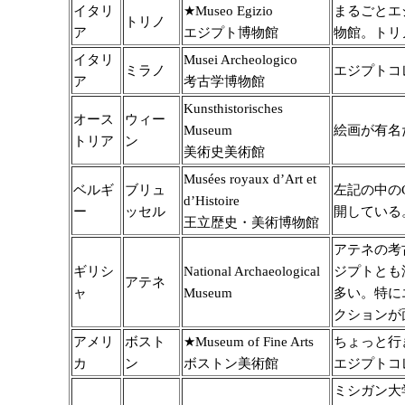
イタリ
★Museo Egizio
まるごとエ
トリノ
ア
エジプト博物館
物館。トリ
イタリ
Musei Archeologico
ミラノ
エジプトコ
ア
考古学博物館
Kunsthistorisches
オース
ウィー
Museum
絵画が有名
トリア
ン
美術史美術館
Musées royaux d’Art et
ベルギ
ブリュ
左記の中のCi
d’Histoire
ー
ッセル
開している
王立歴史・美術博物館
アテネの考
ギリシ
National Archaeological
ジプトとも
アテネ
ャ
Museum
多い。特に
クションが
アメリ
ボスト
★Museum of Fine Arts
ちょっと行
カ
ン
ボストン美術館
エジプトコ
ミシガン大