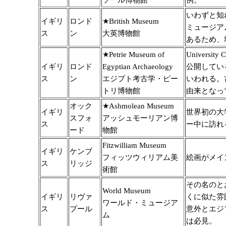
ソール博物館
例。
いわずと知
イギリ
ロンド
★British Museum
ミュージア
ス
ン
大英博物館
あるため、
★Petrie Museum of
Univers
イギリ
ロンド
Egyptian Archaeology
公開してい
ス
ン
エジプト考古学・ピー
いわれる。
トリ博物館
由来となっ
オック
★Ashmolean Museum
イギリ
世界初の大
スフォ
アッシュモーリアン博
ス
ー中に訪れ
ード
物館
Fitzwilliam Museum
イギリ
ケンブ
フィッツウィリアム美
絵画がメイ
ス
リッジ
術館
その名のと
World Museum
イギリ
リヴァ
くに似た雰
ワールド・ミュージア
ス
プール
意外とエジ
ム
は必見。