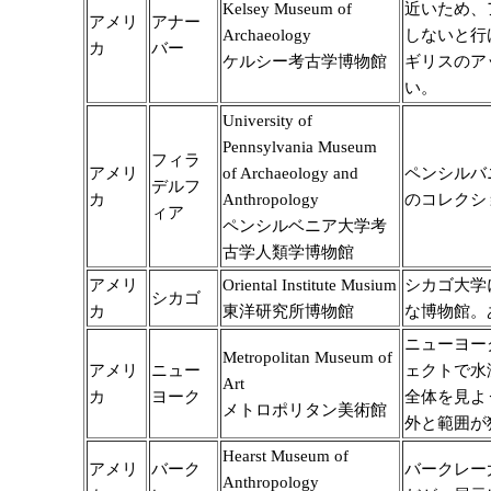
Kelsey Museum of
近いため、
アメリ
アナー
Archaeology
しないと行
カ
バー
ケルシー考古学博物館
ギリスのア
い。
University of
Pennsylvania Museum
フィラ
アメリ
of Archaeology and
ペンシルバ
デルフ
カ
Anthropology
のコレクシ
ィア
ペンシルベニア大学考
古学人類学博物館
アメリ
Oriental Institute Musium
シカゴ大学
シカゴ
カ
東洋研究所博物館
な博物館。
ニューヨー
Metropolitan Museum of
アメリ
ニュー
ェクトで水
Art
カ
ヨーク
全体を見よ
メトロポリタン美術館
外と範囲が
Hearst Museum of
アメリ
バーク
バークレー
Anthropology