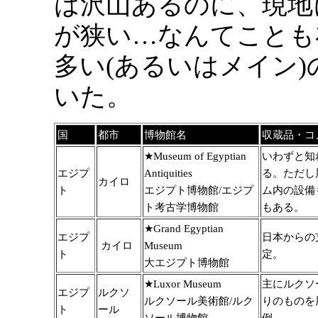
は沢山あるのに、現地
が狭い…なんてことも
多い(あるいはメイン
いた。
国
都市
博物館名
収蔵品・コ
★Museum of Egyptian
いわずと知
エジプ
Antiquities
る。ただし
カイロ
ト
エジプト博物館/エジプ
ム内の設備
ト考古学博物館
もある。
★Grand Egyptian
エジプ
日本からの
カイロ
Museum
ト
定。
大エジプト博物館
★Luxor Museum
主にルクソ
エジプ
ルクソ
ルクソール美術館/ルク
りのものを
ト
ール