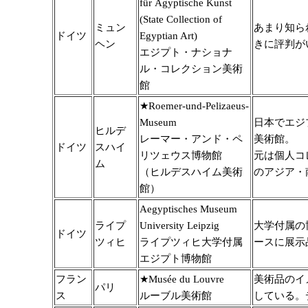
für Ägyptische Kunst
(State Collection of
ミュン
あまり知ら
ドイツ
Egyptian Art)
ヘン
きに評判が
エジプト・ナショナ
ル・コレクション美術
館
★Roemer-und-Pelizaeus-
Museum
日本でエジ
ヒルデ
レーマー・アンド・ペ
美術館。
ドイツ
スハイ
リツェウス博物館
元は個人コ
ム
（ヒルデスハイム美術
のアジア・
館）
Aegyptisches Museum
ライプ
University Leipzig
大学付属の
ドイツ
ツィヒ
ライプツィヒ大学付属
ースに展示
エジプト博物館
フラン
★Musée du Louvre
美術品のイ
パリ
ス
ルーブル美術館
している。