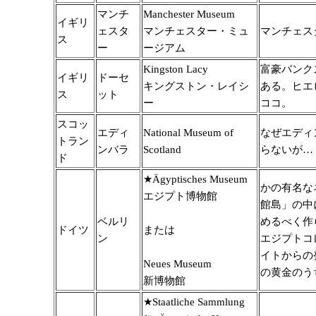
マンチ
Manchester Museum
イギリ
ェスタ
マンチェスター・ミュ
マンチェス
ス
ー
ージアム
Kingston Lacy
富豪バンク
イギリ
ドーセ
キングストン・レイシ
ある。ヒエ
ス
ット
ー
ココ。
スコッ
エディ
National Museum of
なぜエディ
トラン
ンバラ
Scotland
らないが…
ド
★Ägyptisches Museum
かの有名な
エジプト博物館
館島」の中
ベルリ
めるべく作
ドイツ
または
ン
エジプトコ
イトからの
Neues Museum
の黄金のう
新博物館
★Staatliche Sammlung