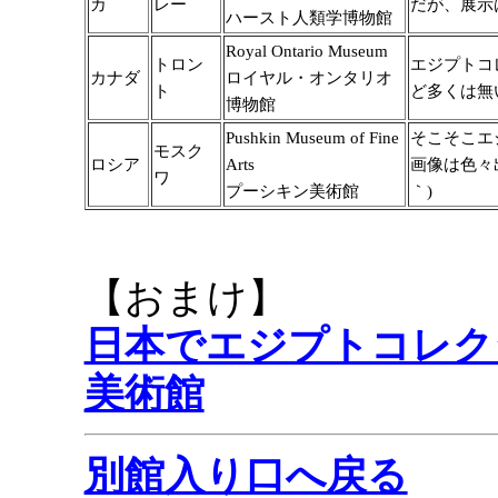
カ
レー
だが、展示
ハースト人類学博物館
Royal Ontario Museum
トロン
エジプトコ
カナダ
ロイヤル・オンタリオ
ト
ど多くは無
博物館
Pushkin Museum of Fine
そこそこエ
モスク
ロシア
Arts
画像は色々
ワ
プーシキン美術館
｀)
【おまけ】
日本でエジプトコレク
美術館
別館入り口へ戻る