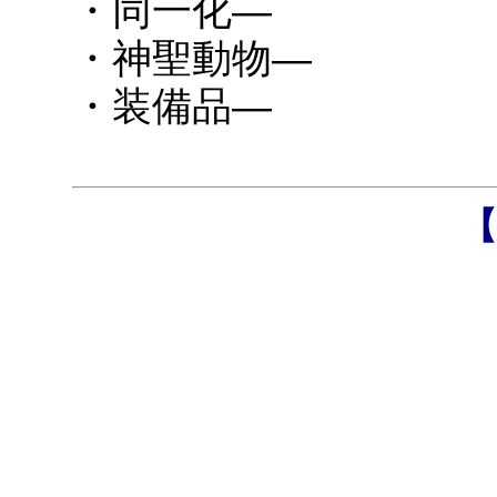
・同一化―
・神聖動物―
・装備品―
【