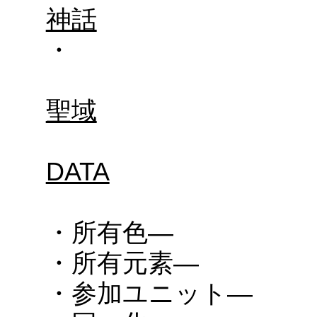
神話
・
聖域
DATA
・所有色―
・所有元素―
・参加ユニット―