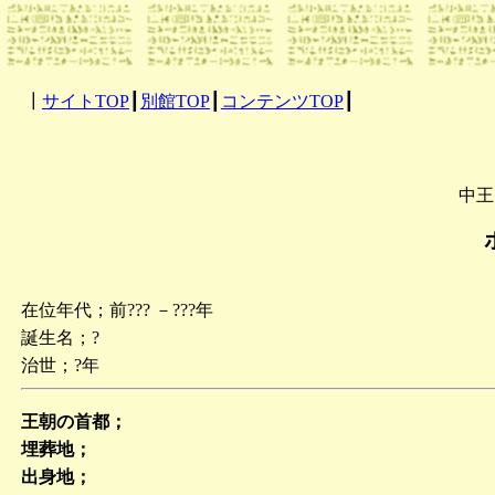
┃
サイトTOP
┃
別館TOP
┃
コンテンツTOP
┃
中王
在位年代；前??? －???年
誕生名；?
治世；?年
王朝の首都；
埋葬地；
出身地；