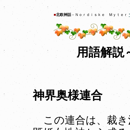
■
北欧神話
－Ｎｏｒｄｉｓｋｅ Ｍｙｔｅｒ
用語解説
神界奥様連合
この連合は、裁き