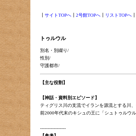
┃
サイトTOPへ
┃
2号館TOPへ
┃
リストTOPへ
トゥルウル
別名・別綴り/
性別/
守護都市/
【主な役割】
【神話・資料別エピソード】
ティグリス川の支流でイランを源流とする川、
前2000年代末のキシュの王に「シュトゥル
-----------------
【参考】