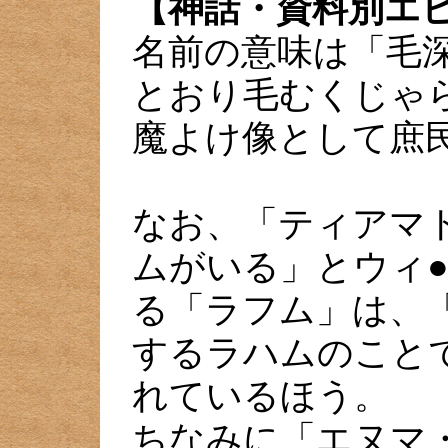
【神話・資料別エ
名前の意味は「毛
とおり毛むくじゃ
魔よけ像として庶
なお、「ティアマ
ムがいる」とウィ
る「ラフム」は、
するラハムのこと
れているほう。
ちなみに「エヌマ