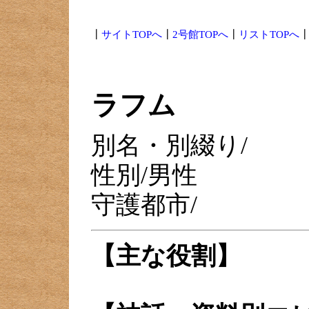
┃
サイトTOPへ
┃
2号館TOPへ
┃
リストTOPへ
ラフム
別名・別綴り/
性別/男性
守護都市/
【主な役割】