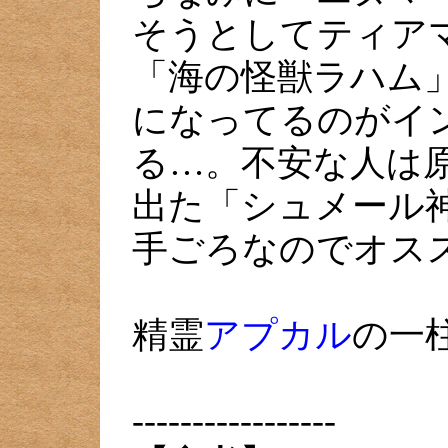
そうとしてティア
「海の怪獣ラハム
になってるのがイ
る…。不安な人は原
出た「シュメール
手ごろなのでオスス
精霊
アプカル
の一
-----------------