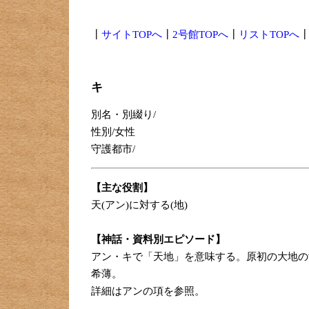
┃
サイトTOPへ
┃
2号館TOPへ
┃
リストTOPへ
キ
別名・別綴り/
性別/女性
守護都市/
【主な役割】
天(アン)に対する(地)
【神話・資料別エピソード】
アン・キで「天地」を意味する。原初の大地の
希薄。
詳細はアンの項を参照。