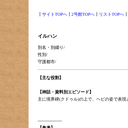
┃
サイトTOPへ
┃
2号館TOPへ
┃
リストTOPへ
イルハン
別名・別綴り/
性別/
守護都市/
【主な役割】
【神話・資料別エピソード】
主に境界碑(クドゥル)の上で、ヘビの姿で表
-----------------
【参考】