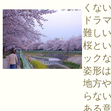
くな
ドラ
難し
桜と
ック
姿形
地方
らな
ある