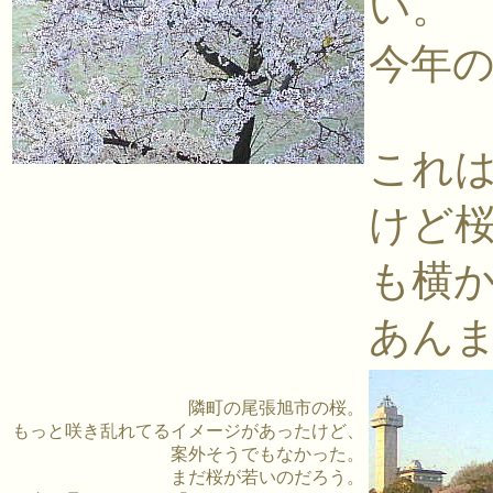
い。
今年
これ
けど
も横
あん
隣町の尾張旭市の桜。
もっと咲き乱れてるイメージがあったけど、
案外そうでもなかった。
まだ桜が若いのだろう。