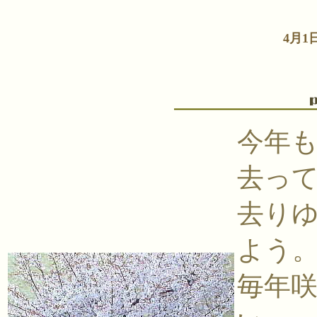
4月
今年
去っ
去り
よう
毎年