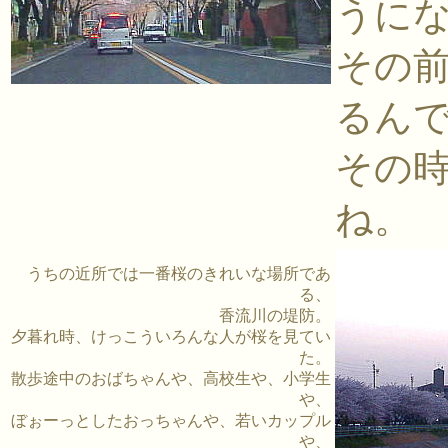
うに
その
るん
その
ね。
うちの近所では一番桜のきれいな場所であ
る、
香流川の堤防。
夕暮れ時、けっこういろんな人が桜を見てい
た。
散歩途中のおばちゃんや、高校生や、小学生
や、
ぼぉーっとしたおっちゃんや、若いカップル
や、