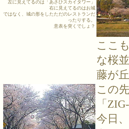
左に見えてるのは「あさひスカイタワー」
右に見えてるのはお城
ではなく、城の形をしたただのレストランだ
ったりする。
意表を突くでしょ？
ここ
な桜
藤が
この
「ZI
今日