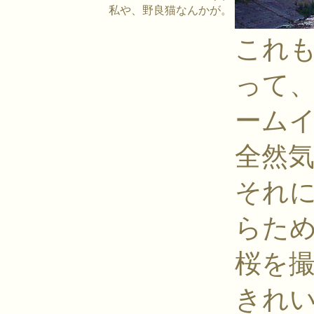
私や、野良猫なんかが。
これ
って
ーム
全然
それ
らた
桜を
きれ