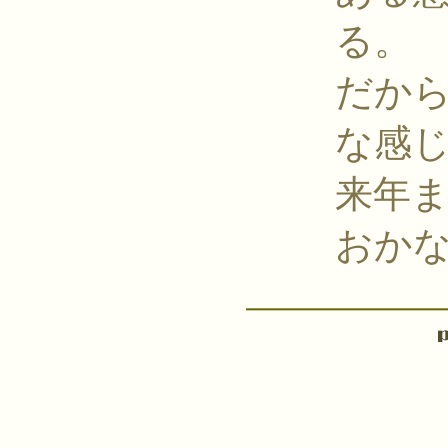
る。
だか
な感
来年
おか