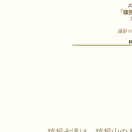
2
「猿
撮影 OL