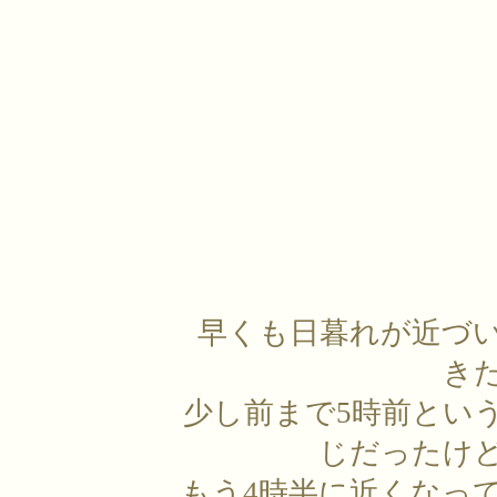
早くも日暮れが近づ
き
少し前まで5時前とい
じだったけ
もう4時半に近くなっ