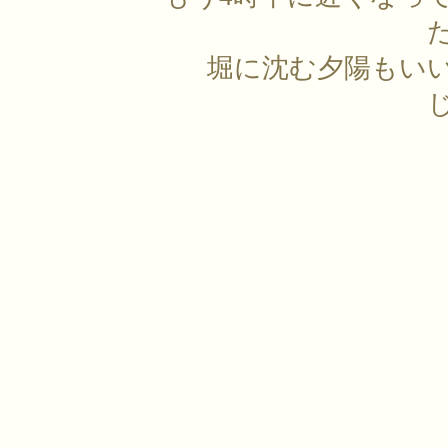
堀に沈む夕陽もい