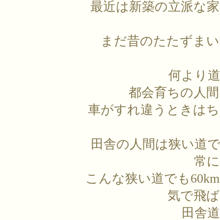
最近は新築の立派な
まだ昔のたたずまい
何より
都会育ちの人
車がすれ違うときはち
田舎の人間は狭い道
常
こんな狭い道でも60k
気で飛ば
田舎