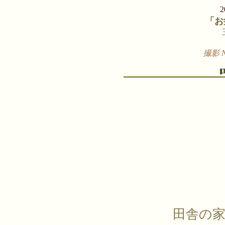
「お
撮影 N
田舎の