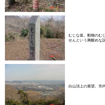
むじな坂。動物のむ
せんという興醒めな
白山頂上の展望。市