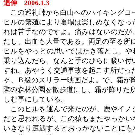
追伸 2006.1.3
この巡礼峠から白山へのハイキングコ
ヒルの繁殖により夏場は楽しめなくなっ
れは苦手なのですよ。痛みはないのだが
だし、出血も大量である。両足の至る所
ヒルをやっとの思いではたき落とし、や
乗り込んだら、なんと手のひらに吸い付
すね。あやうく交通事故を起こす所だっ
ゃ、Ｂ級のスリラー映画だよ。で、霜が
隣の森林公園を散歩道にし、霜が降りた
しむ事にしている。
このヒルを運んで来たのが、鹿やイノ
だと思われるが、この猿もまたやっかい
いきなり遭遇するとおっかないことにも