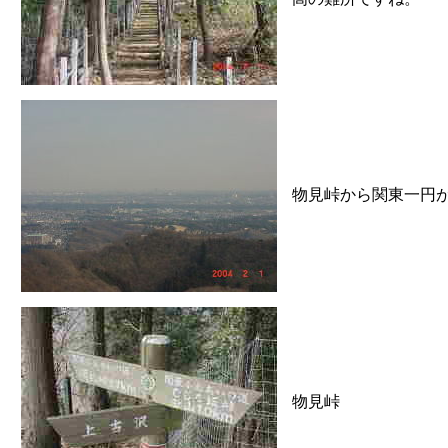
物見峠から関東一円
物見峠