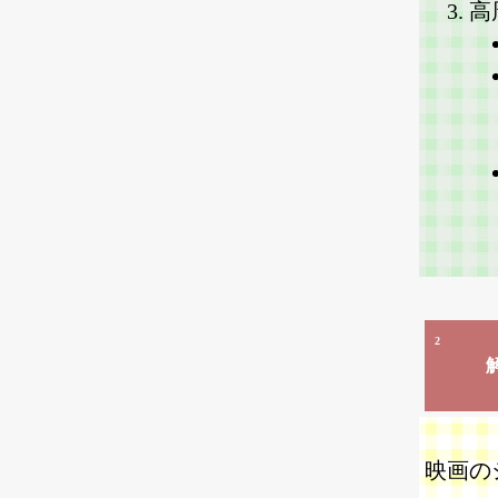
高
2
映画の