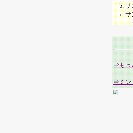
サ
サン
⇒もっ
⇒ミン