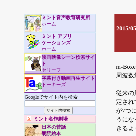
ミント音声教育研究所
ホーム
2015
ミント アプリ
ケーションズ
ホーム
映画映像シーン検索サイ
ト
m-B
セリーフ
周波数
字幕付き動画再生サイト
トーキーズ
従来の周
Googleでサイト内を検索
定され
が7つ
うにな
ミント名作劇場
日本の昔話
きるよ
朗読絵本