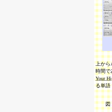
上からA
時間で
Your Hi
る単語
図