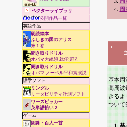
周
周
ベクターライブラリ
公開作品一覧
英語作品
朗読絵本
ふしぎの国のアリス
第１巻
1
聞き取りドリル
オバマ大統領 就任演説
聞き取りドリル
オバマ ノーベル平和賞演説
基本周
語学ソフト
高周波
ミングル
リーダビリティ計測ソフト
きるよ
ワーズピッカー
ついて
英単語拾い２
ゲーム
朗詠・百人一首
基