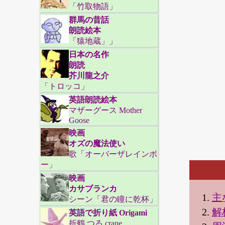
「竹取物語」
群馬の昔話
朗読絵本
「猿地蔵」」
日本の名作
朗読
芥川龍之介
「トロッコ」
英語朗読絵本
マザーグース Mother
Goose
映画
オズの魔法使い
歌「オーバーザレインボ
ー」
映画
カサブランカ
主
シーン「君の瞳に乾杯」
解
英語で折り紙 Origami
折鶴 つる crane