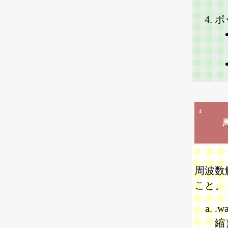
ポ
4
周波数
こと。
.w
縮