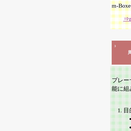
m-Bo
⇒
3
プレー
能に組
目