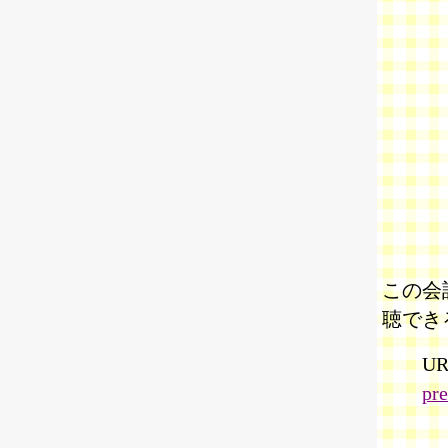
この会
聴でき
U
pre