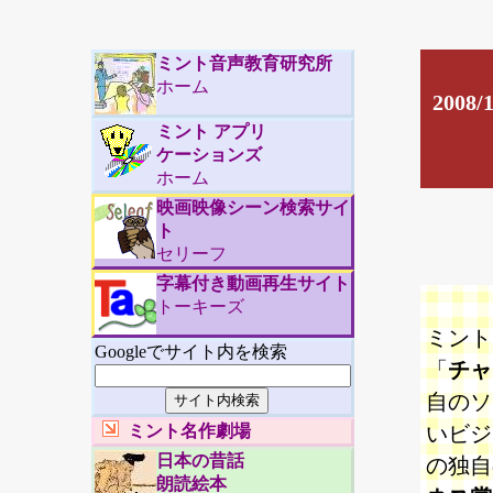
ミント音声教育研究所
ホーム
200
ミント アプリ
ケーションズ
ホーム
映画映像シーン検索サイ
ト
セリーフ
字幕付き動画再生サイト
トーキーズ
ミント
Googleでサイト内を検索
「
チャ
自のソ
ミント名作劇場
いビジ
日本の昔話
の独自
朗読絵本