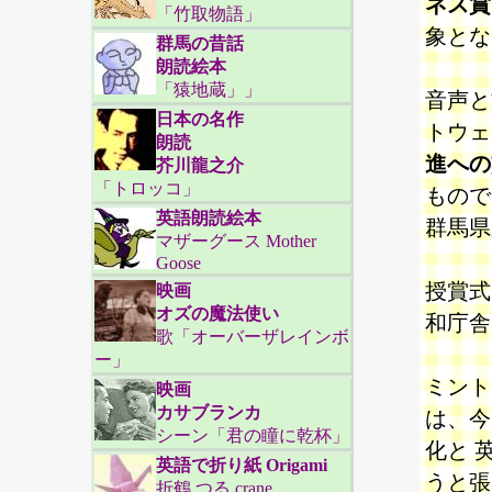
ネス賞
「竹取物語」
象とな
群馬の昔話
朗読絵本
「猿地蔵」」
音声と
日本の名作
トウェ
朗読
進への
芥川龍之介
「トロッコ」
もので
英語朗読絵本
群馬県
マザーグース Mother
Goose
授賞式
映画
オズの魔法使い
和庁舎
歌「オーバーザレインボ
ー」
ミント
映画
カサブランカ
は、今
シーン「君の瞳に乾杯」
化と 
英語で折り紙 Origami
うと張
折鶴 つる crane