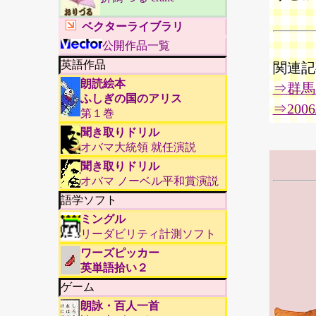
ベクターライブラリ
公開作品一覧
英語作品
関連記
朗読絵本
⇒群馬
ふしぎの国のアリス
⇒2006
第１巻
聞き取りドリル
オバマ大統領 就任演説
聞き取りドリル
オバマ ノーベル平和賞演説
語学ソフト
ミングル
リーダビリティ計測ソフト
ワーズピッカー
英単語拾い２
ゲーム
朗詠・百人一首