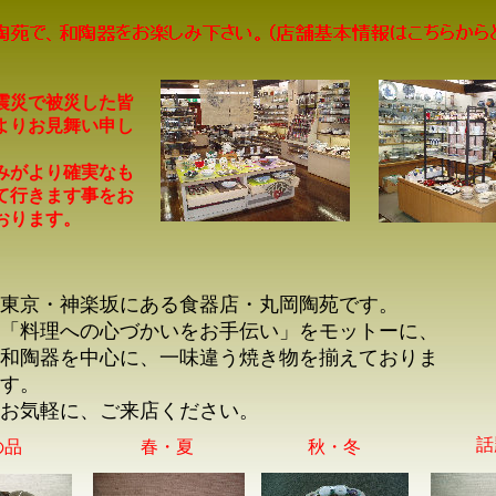
震災で被災した皆
よりお見舞い申し
。
みがより確実なも
て行きます事をお
おります。
東京・神楽坂にある食器店・丸岡陶苑です。
「料理への心づかいをお手伝い」をモットーに、
和陶器を中心に、一味違う焼き物を揃えておりま
す。
お気軽に、ご来店ください。
話
の品
春・夏
秋・冬