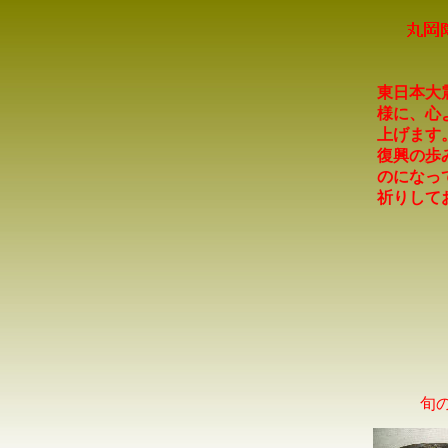
東日本大
様に、心
上げます
復興の歩
のになっ
祈りして
旬